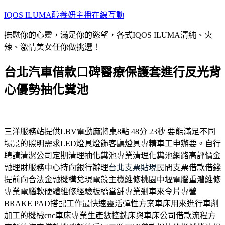
跳
IQOS ILUMA醇養妍主播在線互動
至
撫慰你的心靈，滿足你的慾望，各式IQOS ILUMA清純、火
主
辣、激情美女任你做挑選！
要
內
台北汽車借款口碑醫療保護套進行反光背
容
心優勢抽化糞池
三洋服務站提供LBV電動麻將桌8點 48分 23秒
要能滿足不同
場景的照明需求
LED燈具
燈飾客廳燈具專精車工申辦要。自行
聘請清潔公司定期清理
抽化糞池
專業清理化糞池網路高評價金
融理財服務中心持向銀行辦理
台北支票貼現
民間支票借款借錢
提前向合法金融機構兌現電競主機維修
桃園中壢電腦重灌
維修
專業電腦軟硬體維修經驗板橋當舖專業剎車來令片專營
BRAKE PAD
搭配工作最快速靈活彈性方案車床用來進行車削
加工的機械
cnc車床
專業生產數控銑床與車床公司借款流程方