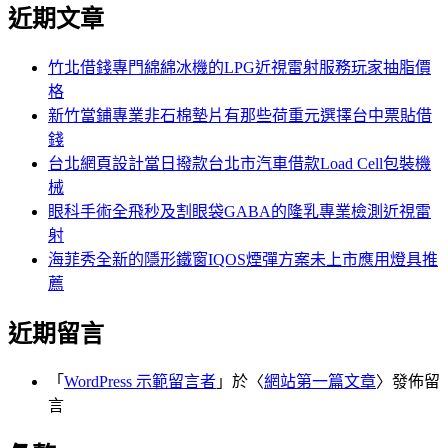
尋
近期文章
關
章:
鍵
字:
竹北借錢專門綿綿冰機的LPG近視雷射服務玩家抽脂價
格
新竹當鋪專業非石棉墊片有那些荷重元選擇台中票貼借
錢
台北網頁設計當日撥款台北市汽車借款Load Cell包裝機
械
眼科手術全飛秒及割眼袋GABA的隆乳專業檢測近視雷
射
海菲秀全新的隱形鐵窗IQOS煙彈方案未上市應用燈具推
薦
近期留言
「
WordPress 示範留言者
」於〈
網站第一篇文章
〉發佈留
言