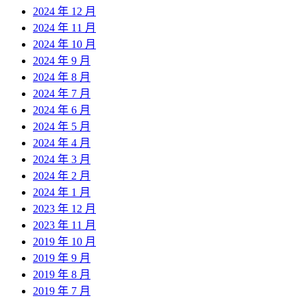
2024 年 12 月
2024 年 11 月
2024 年 10 月
2024 年 9 月
2024 年 8 月
2024 年 7 月
2024 年 6 月
2024 年 5 月
2024 年 4 月
2024 年 3 月
2024 年 2 月
2024 年 1 月
2023 年 12 月
2023 年 11 月
2019 年 10 月
2019 年 9 月
2019 年 8 月
2019 年 7 月