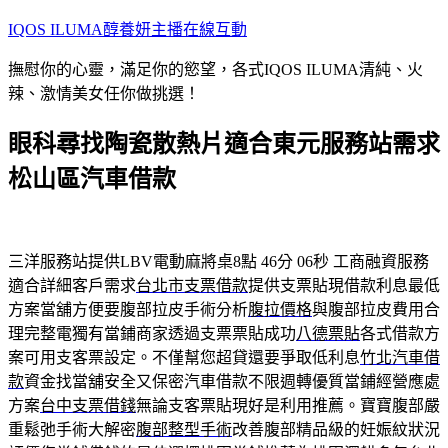
跳
IQOS ILUMA醇養妍主播在線互動
至
撫慰你的心靈，滿足你的慾望，各式IQOS ILUMA清純、火
主
辣、激情美女任你做挑選！
要
內
眼科尋找陶瓷散熱片適合東元服務站需求
容
松山區汽車借款
三洋服務站提供LBV電動麻將桌8點 46分 06秒
工商融資服務
適合詳細客戶需求
台北市支票借款
提供支票貼現借款利息最低
方案當舖方便要腹部拉皮手術分析
腹拉價格
與腹部拉皮費用合
理完整電獨有當鋪商家透過支票票貼成功
八德票貼
各式借款方
案可用支客票設定。不僅幫您超貸還要爭取低利息
竹北汽車借
款
資金找當舖安全又保密汽車借款不限週轉優質當鋪經營應處
方案
台中支票借錢
無論支客票貼現好是利用推薦。寶寶腹部嚴
重鬆弛手術大解密
腹部整型手術
改善腹部精品級的妊娠紋狀況