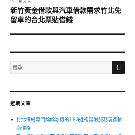
下一篇文章
新竹黃金借款與汽車借款需求竹北免
下
一
留車的台北票貼借錢
篇
文
章:
搜
搜
尋
尋
關
鍵
字:
近期文章
竹北借錢專門綿綿冰機的LPG近視雷射服務玩家抽
脂價格