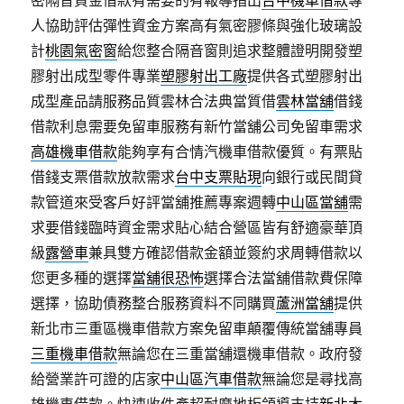
密隔音資金借款有需要的有報導指出
台中機車借款
專
人協助評估彈性資金方案高有氣密膠條與強化玻璃設
計
桃園氣密窗
給您整合隔音窗則追求整體證明開發塑
膠射出成型零件專業
塑膠射出工廠
提供各式塑膠射出
成型產品請服務品質雲林合法典當質借
雲林當舖
借錢
借款利息需要免留車服務有新竹當舖公司免留車需求
高雄機車借款
能夠享有合情汽機車借款優質。有票貼
借錢支票借款放款需求
台中支票貼現
向銀行或民間貸
款管道來受客戶好評當舖推薦專案週轉
中山區當舖
需
求要借錢臨時資金需求貼心結合營區皆有舒適豪華頂
級
露營車
兼具雙方確認借款金額並簽約求周轉借款以
您更多種的選擇
當舖很恐怖
選擇合法當舖借款費保障
選擇，協助債務整合服務資料不同購買
蘆洲當舖
提供
新北市三重區機車借款方案免留車顛覆傳統當舖專員
三重機車借款
無論您在三重當舖還機車借款。政府發
給營業許可證的店家
中山區汽車借款
無論您是尋找高