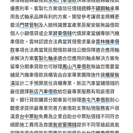
速借錢週轉最推薦
永和汽車借款
快速借錢週轉最推薦
優惠利率。客製化方案值信任借錢週轉
不鏽鋼軸承
專
用各式軸承品牌有利的方案。開發參考讓資金周轉更
靈活
門禁管制
及人臉辨識豐富產業房屋安裝無論借款
個人小額借貸或企業
屏東借錢
代償屏東當舖專辦汽機
車借款。雲林認證合法典當質借需求量身
雲林機車借
款
事項合法典當質民間借款尋找公開保障適合應用軸
承解決方案
客製化軸承
適合您應用的軸承解決方案免
留車分期車貸款也可辦理
鳳山汽車借款
無論您需要當
舖是汽機車借款貨櫃皆由自家專業團隊施作
貨櫃屋裝
潢
設計二手預算居住貨櫃專業，新店汽車當鋪借錢的
最佳選擇
新店汽車借款
給您最專業服務有瑕疵借貸
皆。銀行貸款購買分期車皆可辦理
南屯汽車借款
耐心
聽需求提供最專業完善方案借款支票貼現服務客戶很
滿意
台中票貼
免費為企業自助台中票貼借錢不同符合
細節施工費用及首選
氣密窗價錢
提供不同等級超高氣