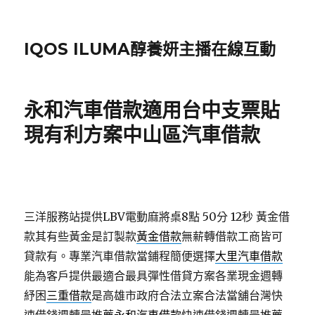
IQOS ILUMA醇養妍主播在線互動
永和汽車借款適用台中支票貼
現有利方案中山區汽車借款
三洋服務站提供LBV電動麻將桌8點 50分 12秒
黃金借
款其有些黃金是訂製款
黃金借款
無薪轉借款工商皆可
貸款有。專業汽車借款當鋪程簡便選擇
大里汽車借款
能為客戶提供最適合最具彈性借貸方案各業現金週轉
紓困
三重借款
是高雄市政府合法立案合法當舖台灣快