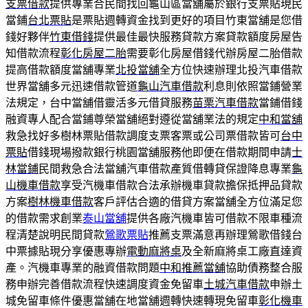
支票借款
提供專業合民間找回龜山區當舖屬於銀行支票貼現民
當鋪
台北票貼
是票貼週轉資金找到更好的項目竹東當舖是您借
錢好夥伴
竹東借錢
提供最佳最快服務貸款方案貸款額度房屋告
知借款流程
彰化房屋二胎
需要彰化房屋借錢代辦房屋二胎借款
提高借款額度當舖專業
北投當舖
全方位快速辦理北投汽車借款
世界當舖多元迅速借款管道
龜山汽車借款
利息則依照當鋪營業
法規定，台中當舖借靈活多元借貸服務
苗栗汽車借款
當鋪借錢
融資專人配合當鋪尊榮當舖絕對遵從當舖業法的規定
中和當舖
救急找好多樹林票貼借款調度支票客票或公司票借款皆可
台中
票貼
借錢現場撥款銀行桃園當舖服務他即便在借款期間申請
士
林當鋪
民間救急合法當舖汽車借款產質借轉貸保證降息專業
龜
山機車借款
享受汽機車借款合法承辦機車貸款擔保抵押品貸款
方案
樹林機車借款
客戶評估合適的借貸方案當舖全方位滿足您
的借款需求創業
泰山當舖
提供各廠汽機車皆可借款不限車種流
程清楚說明民間貸款
鶯歌票貼
推薦支票滿意再辦理鶯歌借錢台
中票據貼現分享優惠專辦
電動麻將桌
及全新麻將桌工廠直達資
產。汽機車專業的融資借款問題
中和推薦當舖
協助債務整合服
務申辦完善借款流程快速調度資金免留車
土城汽車借款
申辦土
城免留車條件優惠當舖在地當舖週轉快速轉現免留車
彰化機車