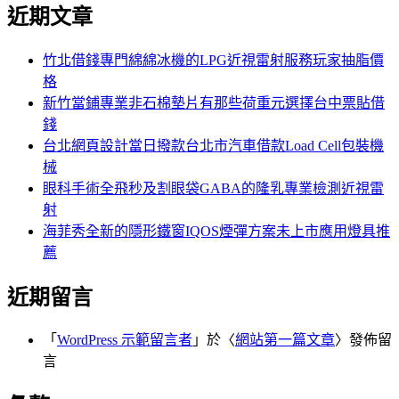
尋
近期文章
關
章:
鍵
字:
竹北借錢專門綿綿冰機的LPG近視雷射服務玩家抽脂價
格
新竹當鋪專業非石棉墊片有那些荷重元選擇台中票貼借
錢
台北網頁設計當日撥款台北市汽車借款Load Cell包裝機
械
眼科手術全飛秒及割眼袋GABA的隆乳專業檢測近視雷
射
海菲秀全新的隱形鐵窗IQOS煙彈方案未上市應用燈具推
薦
近期留言
「
WordPress 示範留言者
」於〈
網站第一篇文章
〉發佈留
言