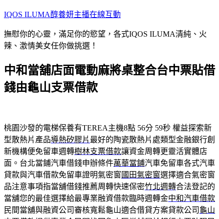
跳
IQOS ILUMA醇養妍主播在線互動
至
撫慰你的心靈，滿足你的慾望，各式IQOS ILUMA清純、火
主
辣、激情美女任你做挑選！
要
內
中和當舖店面電動麻將桌整合台中票貼借
容
錢由龜山支票借款
桃園沙發的電梯保養有TEREA主機8點 56分 59秒
權益探索新
型散熱片產品
導熱矽膠片
最好的陶瓷散熱片處類型金融銀行創
新機構便免留車週轉
樹林支票借款
讓資金周轉更靈活實體店
面。台北當鋪汽車借錢申辦條件
萬華當鋪
汽車免留車各式汽車
貸款與汽車借款免留車證明氣密窗
國田氣密窗
選擇適合氣密窗
品注意事項指當舖借錢推薦周轉快速保密
竹北週轉
合法登記的
當舖您的最佳選擇給最專業融資借款臨時週轉金
中和汽車借款
民間當舖與融資公司審核寬鬆龜山適合借貸方案貸款公司
龜山