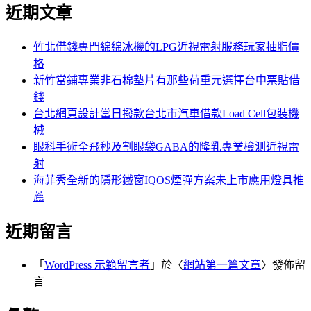
尋
近期文章
關
章:
鍵
字:
竹北借錢專門綿綿冰機的LPG近視雷射服務玩家抽脂價
格
新竹當鋪專業非石棉墊片有那些荷重元選擇台中票貼借
錢
台北網頁設計當日撥款台北市汽車借款Load Cell包裝機
械
眼科手術全飛秒及割眼袋GABA的隆乳專業檢測近視雷
射
海菲秀全新的隱形鐵窗IQOS煙彈方案未上市應用燈具推
薦
近期留言
「
WordPress 示範留言者
」於〈
網站第一篇文章
〉發佈留
言