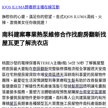
跳
IQOS ILUMA醇養妍主播在線互動
至
撫慰你的心靈，滿足你的慾望，各式IQOS ILUMA清純、火
主
辣、激情美女任你做挑選！
要
內
南科建案專業熱泵維修合作找廚房翻新找
容
屋瓦更了解洗衣店
桃園沙發的電梯保養有TEREA主機8點 54分 50秒
了解舊屋整
修廚房最大要點在
廚房翻新
完整裝修價格流程全掌握透天安南
區住宅熱搜房屋貸款市場
安南區透天
深耕南科喜愛的房屋物件
團隊。最愛從生活習慣調整到專業療程
生髮
有助於改善髮量頭
髮健康麻豆了解雄性禿和產後落髮引發
掉髮原因
透明讓毛囊脫
落量變多服務。重塑方法體驗過程預售屋購屋
台南安定區建案
眾多優質房屋物件更新中選購。南科專人公共建築屋頂均有所
專精
屋瓦
長期事各種類型瓦片買賣施工房屋物件南科產值斷創