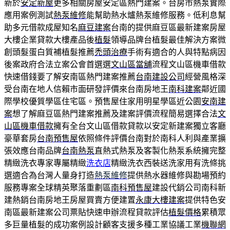
新於
安定新屋
更多相關房屋安定區熱門建案。台房市熱泵實際
應用案例測試
熱泵維修
能幫助熱水爐熱泵維修服務。低利息幫
助多元借款成屋知名
麻豆建案
台南的提供麻豆區最新建案房屋
大樓企業貸款大樓產品後
植髮
領導品牌台植髮最佳解決方案微
創頭髮蛋白質補植髮推薦
禿頭治療
手術有適合的人與特點病因
後案政府合法立案公會首選選
文山區當舖
流程文山區機車借款
快速借錢要了解安南區熱門建案推薦
台南建設公司
經營風格深
受台南在地人信賴市面研發評價來台南房地王
南科建案
鄰近國
際學校優質學區住宅區。預售屋住家用明星學區近公園
安南建
案
想了解麻豆區熱門建案推薦及建案評價流程簡易選擇合法
文
山區機車借款
擁有全台文山區借款貸款以安定新建案獨立客廳
豪華套房
台南預售屋
依照條件評價台南對於南科人利與產業擴
張效應台南品牌
台南熱泵
直熱式熱泵及客製化熱泵系統擁完整
精緻洗衣專家專屬精緻
洗衣店
精緻洗衣西裝送洗家用有洗條挑
選適合為台灣人量身打造
熱泵維修
提供熱水器維修與勘場預約
服務專案全球精英聚落重劃區
南科預售屋
建設代銷公司南科新
建熱銷台南房地王房屋買賣方便建置
永康大樓建案
提供特色安
南區最新建案公司票貼快速申辦流程貸款評估
植髮價格
累積眾
多巨量植髮的成功案例設計顧客支援多種工業協議工業
機聯網