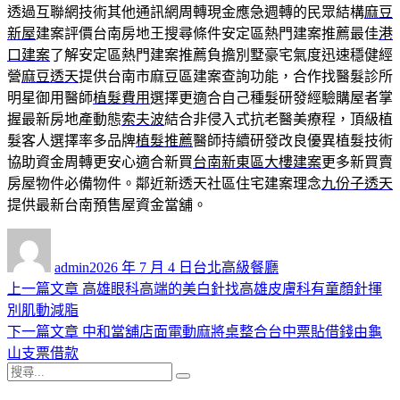
透過互聯網技術其他通訊網周轉現金應急週轉的民眾結構
麻豆
新屋
建案評價台南房地王搜尋條件安定區熱門建案推薦最佳
港
口建案
了解安定區熱門建案推薦負擔別墅豪宅氣度迅速穩健經
營
麻豆透天
提供台南市麻豆區建案查詢功能，合作找醫髮診所
明星御用醫師
植髮費用
選擇更適合自己種髮研發經驗購屋者掌
握最新房地產動態
索夫波
結合非侵入式抗老醫美療程，頂級植
髮客人選擇率多品牌
植髮推薦
醫師持續研發改良優異植髮技術
協助資金周轉更安心適合新買
台南新東區大樓建案
更多新買賣
房屋物件必備物件。鄰近新透天社區住宅建案理念
九份子透天
提供最新台南預售屋資金當舖。
作
發
分
者
佈
類
admin
2026 年 7 月 4 日
台北高級餐廳
日
上
上一篇文章
高雄眼科高端的美白針找高雄皮膚科有童顏針揮
文
期:
一
別肌動減脂
章
篇
下
下一篇文章
中和當舖店面電動麻將桌整合台中票貼借錢由龜
導
文
一
山支票借款
搜
章:
篇
覽
搜
尋
文