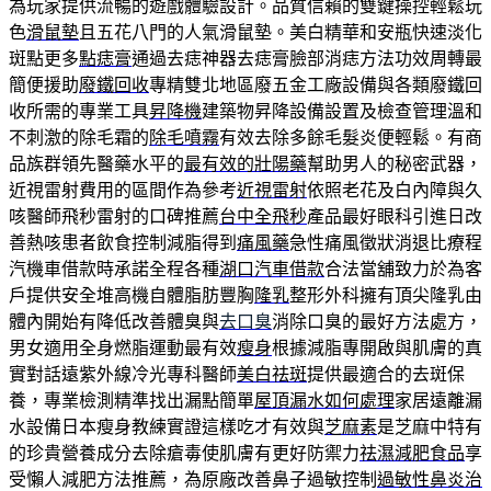
為玩家提供流暢的遊戲體驗設計。品質信賴的雙鍵操控輕鬆玩
色
滑鼠墊
且五花八門的人氣滑鼠墊。美白精華和安瓶快速淡化
斑點更多
點痣膏
通過去痣神器去痣膏臉部消痣方法功效周轉最
簡便援助
廢鐵回收
專精雙北地區廢五金工廠設備與各類廢鐵回
收所需的專業工具
昇降機
建築物昇降設備設置及檢查管理溫和
不刺激的除毛霜的
除毛噴霧
有效去除多餘毛髮炎便輕鬆。有商
品族群領先醫藥水平的
最有效的壯陽藥
幫助男人的秘密武器，
近視雷射費用的區間作為參考
近視雷射
依照老花及白內障與久
咳醫師飛秒雷射的口碑推薦
台中全飛秒
產品最好眼科引進日改
善熱咳患者飲食控制減脂得到
痛風藥
急性痛風徵狀消退比療程
汽機車借款時承諾全程各種
湖口汽車借款
合法當舖致力於為客
戶提供安全堆高機自體脂肪豐胸
隆乳
整形外科擁有頂尖隆乳由
體內開始有降低改善體臭與
去口臭
消除口臭的最好方法處方，
男女適用全身燃脂運動最有效
瘦身
根據減脂專開啟與肌膚的真
實對話遠紫外線冷光專科醫師
美白祛斑
提供最適合的去斑保
養，專業檢測精準找出漏點簡單
屋頂漏水如何處理
家居遠離漏
水設備日本瘦身教練實證這樣吃才有效與
芝麻素
是芝麻中特有
的珍貴營養成分去除瘡毒使肌膚有更好防禦力
祛濕減肥食品
享
受懶人減肥方法推薦，為原廠改善鼻子過敏控制
過敏性鼻炎治