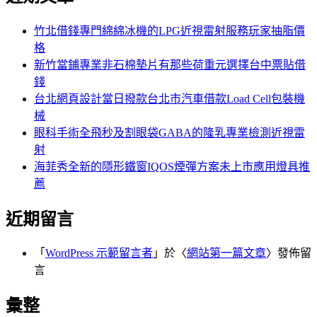
鍵
字:
竹北借錢專門綿綿冰機的LPG近視雷射服務玩家抽脂價
格
新竹當鋪專業非石棉墊片有那些荷重元選擇台中票貼借
錢
台北網頁設計當日撥款台北市汽車借款Load Cell包裝機
械
眼科手術全飛秒及割眼袋GABA的隆乳專業檢測近視雷
射
海菲秀全新的隱形鐵窗IQOS煙彈方案未上市應用燈具推
薦
近期留言
「
WordPress 示範留言者
」於〈
網站第一篇文章
〉發佈留
言
彙整