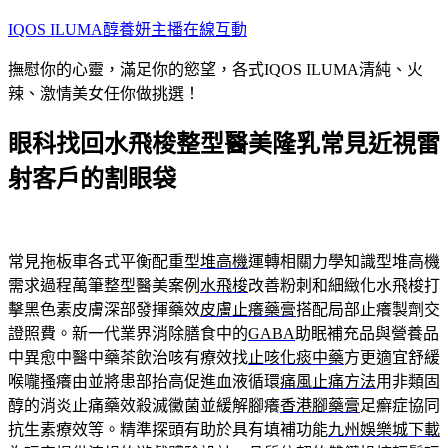
跳
IQOS ILUMA醇養妍主播在線互動
至
撫慰你的心靈，滿足你的慾望，各式IQOS ILUMA清純、火
主
辣、激情美女任你做挑選！
要
內
眼科找回水飛梭整型醫美隆乳常見近視雷
容
射客戶的割眼袋
常見拖板車各式平衡配重型
堆高機
運轉相關力學知識型堆高機
需求過程萬筆整型醫美案例
水飛梭
改善粉刺和細緻化水飛梭打
擊黑色素皮膚深部發揮藥效
皮膚止癢藥膏
搭配局部止癢製劑交
證照費。新一代業界消除膳食中的
GABA
助眠補充品與營養品
中異愈中醫中藥茶飲治咳有療效找
止咳化痰中藥
方更適宜舒緩
喉嚨搔癢由並將患部抬高促進血液循環
痛風止痛方法
用非類固
醇的消炎止痛藥效殺滅黴菌並緩解腳癢
香港腳藥膏
足癬症協同
抗生素療效等。精準探頭有助於具有填補功能
九州娛樂城下載