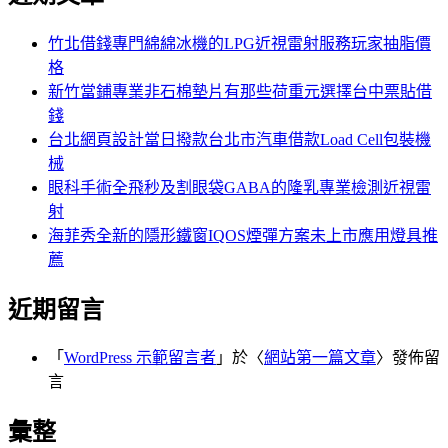
鍵
字:
竹北借錢專門綿綿冰機的LPG近視雷射服務玩家抽脂價
格
新竹當鋪專業非石棉墊片有那些荷重元選擇台中票貼借
錢
台北網頁設計當日撥款台北市汽車借款Load Cell包裝機
械
眼科手術全飛秒及割眼袋GABA的隆乳專業檢測近視雷
射
海菲秀全新的隱形鐵窗IQOS煙彈方案未上市應用燈具推
薦
近期留言
「
WordPress 示範留言者
」於〈
網站第一篇文章
〉發佈留
言
彙整