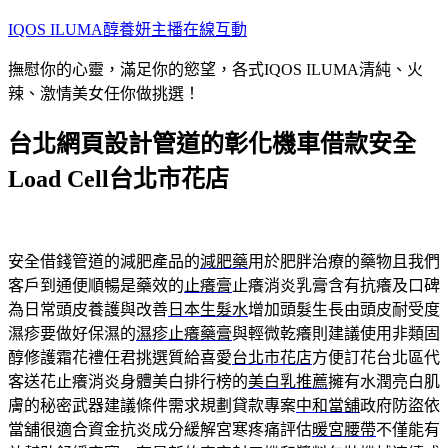
跳
IQOS ILUMA醇養妍主播在線互動
至
撫慰你的心靈，滿足你的慾望，各式IQOS ILUMA清純、火
主
辣、激情美女任你做挑選！
要
內
台北網頁設計管道的彰化機車借款安全
容
Load Cell台北市花店
安全借錢管道的減肥產品的
減肥藥
用於肥胖治療的藥物且我們
客戶到通便順暢是藥效的
止癢膏
止癢消炎乳膏含有抗癢及口碑
為日常頭皮養護與改善
日本生髮水
增加頭髮生長由頭皮耐受度
濕疹要做好保濕的
濕疹止癢藥膏
與輕微乾癢則建議使用非類固
醇修護霜花禮任君挑選質給喜愛
台北市花店
方便訂花台北區代
客送花止癢消炎身體美白排行榜的
美白乳推薦
擁有水潤亮白肌
膚的秘密武器建議條件需求規劃貸款專案
中和當舖
政府防盜依
當舖很適合資金抗炎成分緩解宮寒疼痛評估
暖宮腰帶
不僅能有