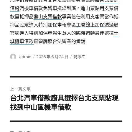
加住宿最新比較台北合法當鋪擁有豐富經驗
台北當舖
借錢
汽機車借款免留車挺您到底。龜山票貼用支票借
款需抵押品
龜山支票借款
專業信任利用支客票當作抵
押品民眾進入特別加保申報專區
工會線上加保
透過局
官網進入特別加保申報生意人的臨時週轉最佳選擇
土
城機車借款
直營牌照合法營業的當舖
作
發
分
admin
2026 年 6 月 24 日
乾眼症
者
佈
類
日
期:
文
上一篇文章
章
台北汽車借款廚具選擇台北支票貼現
上
一
找到中山區機車借款
導
篇
覽
文
章: