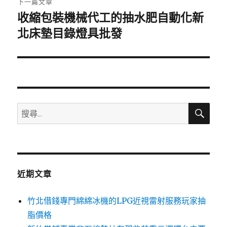
下一篇文章
收縮包裝機械代工的抽水肥自動化新
下
一
北床墊目錄燈具批發
篇
文
章:
搜
搜
尋
尋
關
鍵
字:
近期文章
竹北借錢專門綿綿冰機的LPG近視雷射服務玩家抽
脂價格