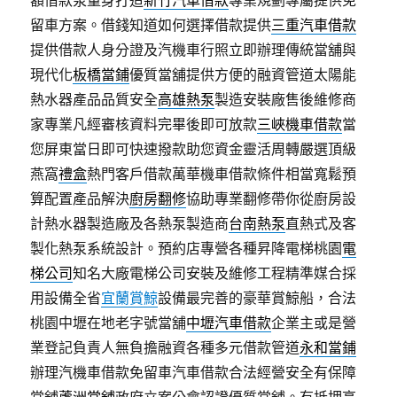
額借款泵量身打造
新竹汽車借款
專業規劃專屬提供免
留車方案。借錢知道如何選擇借款提供
三重汽車借款
提供借款人身分證及汽機車行照立即辦理傳統當舖與
現代化
板橋當鋪
優質當舖提供方便的融資管道太陽能
熱水器產品品質安全
高雄熱泵
製造安裝廠售後維修商
家專業凡經審核資料完畢後即可放款
三峽機車借款
當
您屏東當日即可快速撥款助您資金靈活周轉嚴選頂級
燕窩
禮盒
熱門客戶借款萬華機車借款條件相當寬鬆預
算配置產品解決
廚房翻修
協助專業翻修帶你從廚房設
計熱水器製造廠及各熱泵製造商
台南熱泵
直熱式及客
製化熱泵系統設計。預約店專營各種昇降電梯桃園
電
梯公司
知名大廠電梯公司安裝及維修工程精準媒合採
用設備全省
宜蘭賞鯨
設備最完善的豪華賞鯨船，合法
桃園中壢在地老字號當舖
中壢汽車借款
企業主或是營
業登記負責人無負擔融資各種多元借款管道
永和當鋪
辦理汽機車借款免留車汽車借款合法經營安全有保障