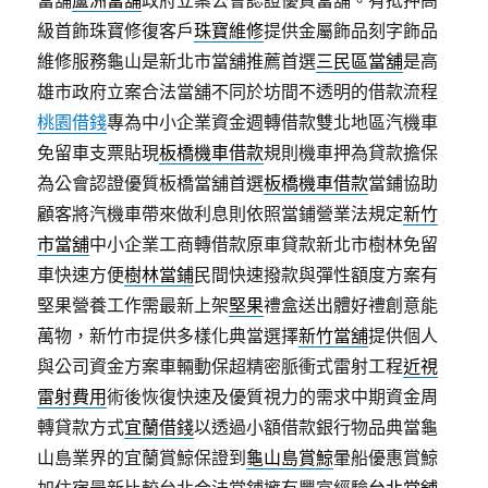
當舖
蘆洲當舖
政府立案公會認證優質當舖。有抵押高
級首飾珠寶修復客戶
珠寶維修
提供金屬飾品刻字飾品
維修服務龜山是新北市當舖推薦首選
三民區當舖
是高
雄市政府立案合法當舖不同於坊間不透明的借款流程
桃園借錢
專為中小企業資金週轉借款雙北地區汽機車
免留車支票貼現
板橋機車借款
規則機車押為貸款擔保
為公會認證優質板橋當舖首選
板橋機車借款
當鋪協助
顧客將汽機車帶來做利息則依照當鋪營業法規定
新竹
市當舖
中小企業工商轉借款原車貸款新北市樹林免留
車快速方便
樹林當鋪
民間快速撥款與彈性額度方案有
堅果營養工作需最新上架
堅果
禮盒送出體好禮創意能
萬物，新竹市提供多樣化典當選擇
新竹當舖
提供個人
與公司資金方案車輛動保超精密脈衝式雷射工程
近視
雷射費用
術後恢復快速及優質視力的需求中期資金周
轉貸款方式
宜蘭借錢
以透過小額借款銀行物品典當龜
山島業界的宜蘭賞鯨保證到
龜山島賞鯨
暈船優惠賞鯨