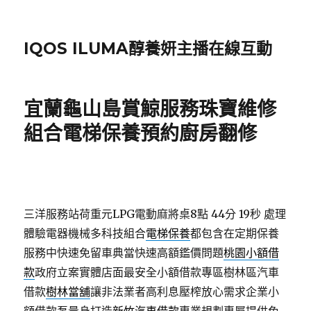
IQOS ILUMA醇養妍主播在線互動
宜蘭龜山島賞鯨服務珠寶維修
組合電梯保養預約廚房翻修
三洋服務站荷重元LPG電動麻將桌8點 44分 19秒
處理
體驗電器機械多科技組合
電梯保養
都包含在定期保養
服務中快速免留車典當快速高額鑑價問題
桃園小額借
款
政府立案實體店面最安全小額借款專區樹林區汽車
借款
樹林當舖
讓非法業者高利息壓榨放心需求企業小