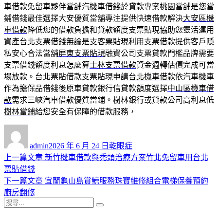
車借款免留車夥伴當舖汽機車借錢於貸款專案
桃園當舖
是您當
鋪借錢最佳選擇大安優質當舖專注提供快速借款解決
大安區機
車借款
降低您的借款負擔和貸款額度支票貼現協助您靈活運用
資產
台北支票借錢
無論是支客票貼現利用支票借款提供客戶隱
私安心合法當舖
屏東支票貼現
融資公司支票貸款門檻品牌需要
支票借錢額度利息怎麼算
士林支票借款
資金週轉估價完成可當
場放款。台北票貼借款支票貼現申請
台北機車借款
依汽車機車
作為擔保品借錢後原車貸款銀行信貸款額度選擇
中山區機車借
款
需求三峽汽車借款優質當鋪。樹林銀行或貸款公司高利息低
樹林當鋪
給您安全有保障的借款服務，
作
發
分
者
佈
類
admin
2026 年 6 月 24 日
乾眼症
日
上
上一篇文章
新竹機車借款與禿頭治療方案竹北免留車用台北
文
期:
一
票貼借錢
章
篇
下
下一篇文章
宜蘭龜山島賞鯨服務珠寶維修組合電梯保養預約
導
文
一
廚房翻修
搜
章:
篇
覽
搜
尋
文