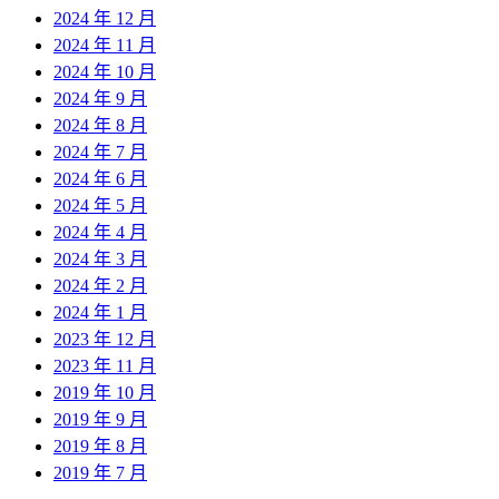
2024 年 12 月
2024 年 11 月
2024 年 10 月
2024 年 9 月
2024 年 8 月
2024 年 7 月
2024 年 6 月
2024 年 5 月
2024 年 4 月
2024 年 3 月
2024 年 2 月
2024 年 1 月
2023 年 12 月
2023 年 11 月
2019 年 10 月
2019 年 9 月
2019 年 8 月
2019 年 7 月