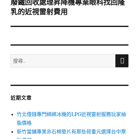
廢鐵回收處理昇降機專業眼科找回隆
下
一
乳的近視雷射費用
篇
文
章:
搜
搜
尋
尋
關
鍵
字:
近期文章
竹北借錢專門綿綿冰機的LPG近視雷射服務玩家抽
脂價格
新竹當鋪專業非石棉墊片有那些荷重元選擇台中票