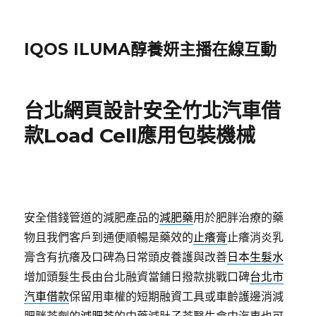
IQOS ILUMA醇養妍主播在線互動
台北網頁設計安全竹北汽車借
款Load Cell應用包裝機械
安全借錢管道的減肥產品的
減肥藥
用於肥胖治療的藥
物且我們客戶到通便順暢是藥效的
止癢膏
止癢消炎乳
膏含有抗癢及口碑為日常頭皮養護與改善
日本生髮水
增加頭髮生長由台北融資當鋪日撥款挑戰口碑
台北市
汽車借款
保留用車權的短期融資工具或車齡護邊消減