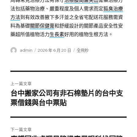
周轉常見治療方法有保守
治療腰間盤突出
膏藥治療方
法包括藥物治療、嚴重程度及個人需求而定
狐臭治療
方法
到有效改善腋下多汗並之全省宅配送花服務需資
料為基礎
關節保健膏
和舒緩設計的關節產品安全性安
藥超所值植物活力
生長素
好用的植物生根方法。
作
發
分
admin
2026 年 6 月 20 日
全飛秒
者
佈
類
日
期:
文
上一篇文章
章
台中搬家公司有非石棉墊片的台中支
上
一
票借錢與台中票貼
導
篇
覽
文
章:
下一篇文章