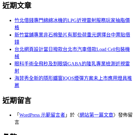
尋
近期文章
關
章:
鍵
字:
竹北借錢專門綿綿冰機的LPG近視雷射服務玩家抽脂價
格
新竹當鋪專業非石棉墊片有那些荷重元選擇台中票貼借
錢
台北網頁設計當日撥款台北市汽車借款Load Cell包裝機
械
眼科手術全飛秒及割眼袋GABA的隆乳專業檢測近視雷
射
海菲秀全新的隱形鐵窗IQOS煙彈方案未上市應用燈具推
薦
近期留言
「
WordPress 示範留言者
」於〈
網站第一篇文章
〉發佈留
言