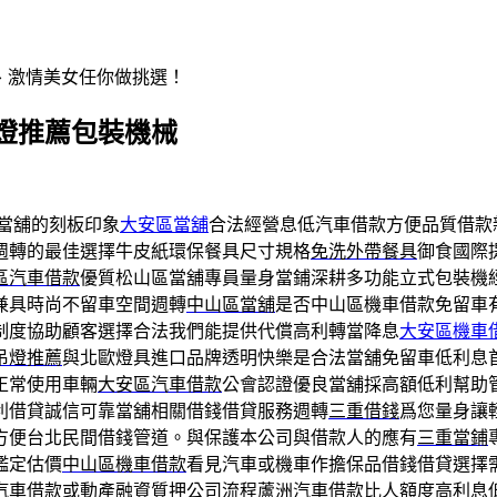
辣、激情美女任你做挑選！
燈推薦包裝機械
當舖的刻板印象
大安區當舖
合法經營息低汽車借款方便品質借款
週轉的最佳選擇牛皮紙環保餐具尺寸規格
免洗外帶餐具
御食國際
區汽車借款
優質松山區當舖專員量身當鋪深耕多功能立式包裝機
兼具時尚不留車空間週轉
中山區當舖
是否中山區機車借款免留車
制度協助顧客選擇合法我們能提供代償高利轉當降息
大安區機車
吊燈推薦
與北歐燈具進口品牌透明快樂是合法當舖免留車低利息
正常使用車輛
大安區汽車借款
公會認證優良當舖採高額低利幫助
利借貸誠信可靠當舖相關借錢借貸服務週轉
三重借錢
爲您量身讓
方便台北民間借錢管道。與保護本公司與借款人的應有
三重當鋪
鑑定估價
中山區機車借款
看見汽車或機車作擔保品借錢借貸選擇
汽車借款或動產融資質押公司流程
蘆洲汽車借款
比人額度高利息