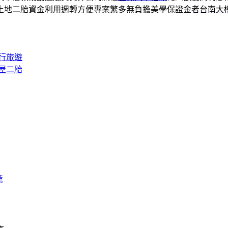
土地二胎資金利用週轉方便專案繁多無負擔美學保證金者
台南大
行旅遊
屋二胎
薦