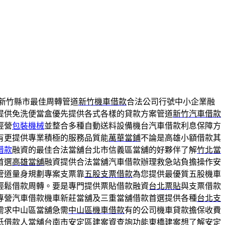
新竹縣市最佳周轉管道
新竹機車借款
合法公司行號中小企業融
提供免洗便當盒優先提供各式各樣的貸款方案管道
新竹汽車借款
經營
包裝機械
並整合多種自動送料設備機台汽車借款利息保障方
有更提供專業積極的服務品質能
萬華當鋪
不論是高雄小額借款其
借款
融資的最佳合法當舖台北市信義區當舖的好夥伴了解
竹北當
首選
高雄當舖
融資提供合法當舖汽車借款辦理救急站負擔操作安
管道量身規劃專案支票靠
五股支票借款
為您提供最優質五股機車
輕鬆借款周轉。要是專門提供票貼借款融資
台北票貼
與支票借款
專營汽車借款機車新莊當舖及三重當舖借款首選提供各種
台北支
需求中山區當舖急需
中山區機車借款
有的公司機車貸款擔保收費
低借款人當舖台南市安定區建案資查詢功能
東橋建案
想了解安定