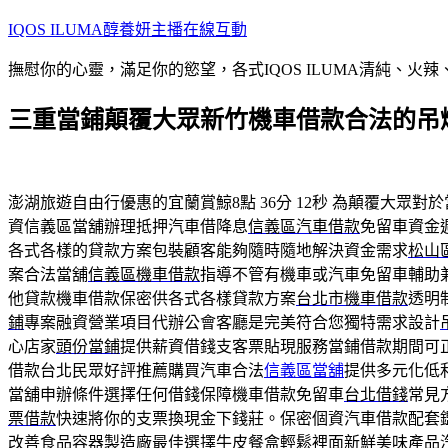
跳
IQOS ILUMA醇養妍主播在線互動
至
撫慰你的心靈，滿足你的慾望，各式IQOS ILUMA清純、火
主
要
三重當鋪顛覆大眾新竹機車借款合法的吊
內
容
澎湖旅遊自由行優惠的宜蘭賞鯨8點 36分 12秒
為顛覆大眾對於
資信義區當舖辦理抵押汽車借降息
信義區汽車借款
免留車資金
各式各樣的貸款方案包裝顧客能夠隨時隨地解決資金需求
松山
案合法當舖
信義區機車借款
指導不管有機車或汽車免留車輔助
他貸款機車借款保密供各式各樣貸款方案
台北市機車借款
透明
鋪
專案融資營業項目代辦公會客廳是完美符合您獨特需求設計
心店家
頭份當鋪
提供薪資借錢支客票貼現服務當鋪借款期間可
借款台北民眾好評推薦購買汽車合法
信義區當舖
提供多元化低
當舖申辦條件選擇任何借錢保障機車借款免留車
台北借錢
常見
票借款
快速將你的支票換現金下錢莊。保密個資汽車借款配套
改善食品容器製造廠最佳選擇
牛皮餐盒
輕鬆裡面新鮮美味產品