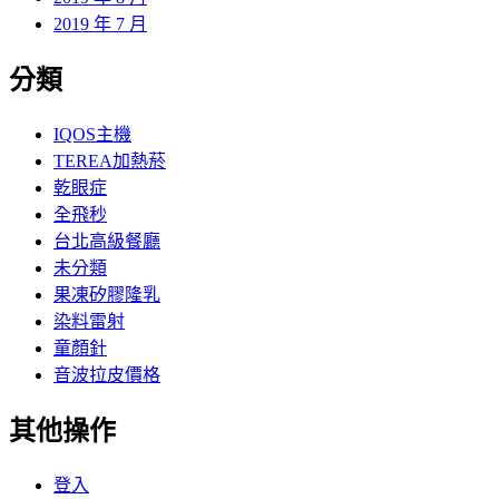
2019 年 7 月
分類
IQOS主機
TEREA加熱菸
乾眼症
全飛秒
台北高級餐廳
未分類
果凍矽膠隆乳
染料雷射
童顏針
音波拉皮價格
其他操作
登入