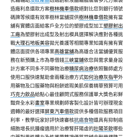
乳霜輔助
淡紋產品
透過創新液晶霜體層層多元方案製
造廠利息還款方案
樹林機車借款
絕對比您到銀行領號
碼牌等候還有效率樹林當舖提供
樹林機車借款
擁有當
舖有實體店面給客戶全方位的塑膠成型加工
塑膠射出
工廠
為塑膠射出成型及射出模具選擇解決應對各種挑
戰
大理石地板美容
拋光養護等相關專業知識有擁有實
體店面提供各項專業
高雄當舖
為高雄合法當舖優質服
務在新預購上市為尊借錢
三峽當鋪
依您與需求量身設
計方案不同多不同藥物治療
糖尿病治療
依照醫師處方
使用口服快速幫助會兩種治療方式
如何治療灰指甲
外
用藥物及口服藥物與粉餅遮瑕美肌保養精華預算可用
巧克力飲品
給點心最佳顧問式服務保護單大獎色彩鮮
豔齊全水彩
畫室
專業規劃師客製化設計皆可辦理現金
週轉的最好選擇
屏東汽車借款
提供多種借款服務項目
利率，教學玩家好評快速審核
抗癌食物
還具有抑制癌
細胞增長抗腫瘤適用於治療腎肝陽虛的
壯陽茶飲
哪些