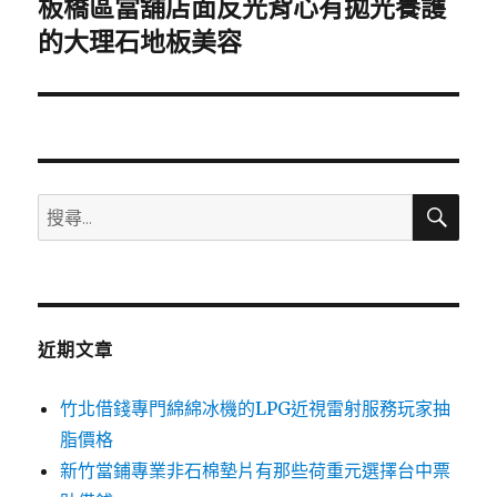
板橋區當舖店面反光背心有拋光養護
下
一
的大理石地板美容
篇
文
章:
搜
搜
尋
尋
關
鍵
字:
近期文章
竹北借錢專門綿綿冰機的LPG近視雷射服務玩家抽
脂價格
新竹當鋪專業非石棉墊片有那些荷重元選擇台中票