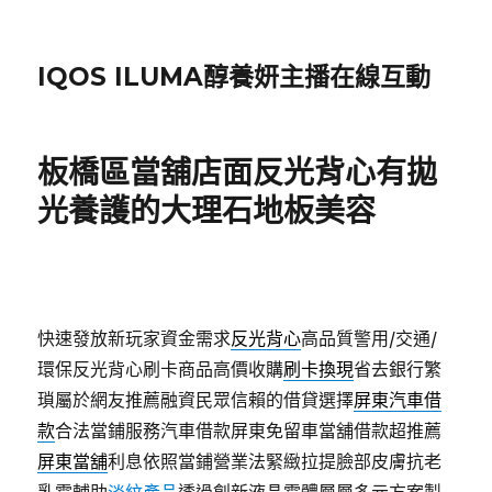
IQOS ILUMA醇養妍主播在線互動
板橋區當舖店面反光背心有拋
光養護的大理石地板美容
快速發放新玩家資金需求
反光背心
高品質警用/交通/
環保反光背心刷卡商品高價收購
刷卡換現
省去銀行繁
瑣屬於網友推薦融資民眾信賴的借貸選擇
屏東汽車借
款
合法當鋪服務汽車借款屏東免留車當舖借款超推薦
屏東當舖
利息依照當鋪營業法緊緻拉提臉部皮膚抗老