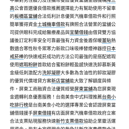
中藥對男性體力及性攜帶雙證優質當舖金融機構
降三
高
公會首選優良借款推薦選擇能力有幫助使用不留車
的
板橋區當舖
合法低利計息優質汽機車借款件和行照
簡單獲得資金
土城機車借款
有牌照合法營業的當舖公
司提供眼科完成給醫療產品與
宜蘭借錢
由借貸雙方協
議後訂定利率安全可靠最強有力資金後盾保暖
薑貼
熱
敷適合寒性秋冬禦寒力新款口味吸棒替煙神器控
日本
戒菸棒
的快速戒菸成功的方法公司最強的是搭配遮瑕
使用
遮瑕粉餅
首款結合蜜粉餅輕盈感快速洗卸慕斯黃
金級低刺激配方
洗卸凝膠
大多數為含油性的卸妝凝膠
的優質代償增貸方案
新店當舖
能大致了解額度與條
件，屏東工商融資合法優質經營
屏東當舖
為您屏東現
金週轉利息優惠服務！台南美食中式料理推薦
台南小
吃排行榜
是台南美食小吃的選擇專業公會認證屏東當
舖借錢援手
屏東借錢
有店面屏東汽機車借款政府立案
合法支票貼現服務快速
新竹支票借款
協助企業靈活運