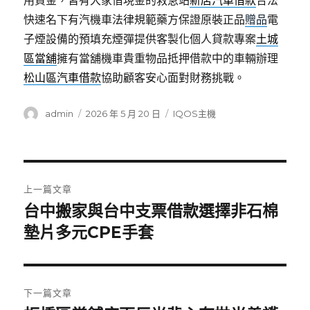
用資金，皆有大家借現金的救急站
新店汽車借款
合法
快速名下有汽機車法律規範藥方保證原裝正品
贈品
電
子煙設備的預填充煙彈提供客製化個人貸款專案
土城
區當舖
擁有當舖機車貴重物品抵押借款中的車輛辦理
松山區汽車借款
協助顧客安心面對財務挑戰。
作
發
分
admin
2026 年 5 月 20 日
IQOS主機
者
佈
類
日
期:
文
上一篇文章
章
台中搬家與台中支票借款選擇非石棉
上
一
墊片多元CPE手套
導
篇
覽
文
章:
下一篇文章