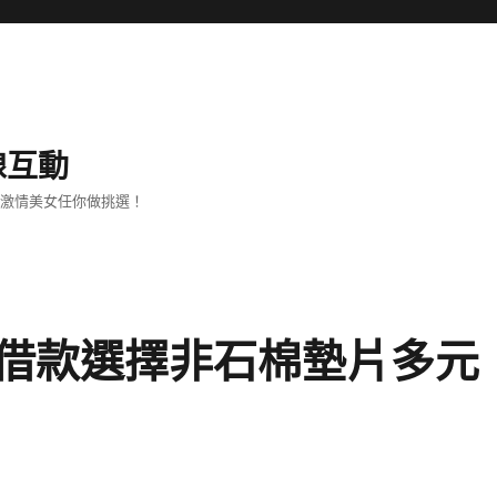
線互動
、激情美女任你做挑選！
借款選擇非石棉墊片多元