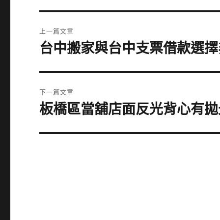
文
上一篇文章
章
台中搬家與台中支票借款選擇
上
一
導
篇
覽
文
下一篇文章
章:
板橋區當舖店面反光背心有拋
下
一
篇
文
章: