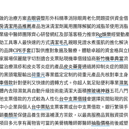
做的治療方案
去眼袋
整形外科精準消除眼周老化問題提供資金借
房清潔用品推薦
產品泡沫清潔劑萬用團隊解膩的減脂茶使用消脂
業級中醫師團隊齊心研發網紅及部落客極力推崇
Rg娛樂
經營動
助工具專人最快速的方式
清潔毛孔
親眼見證水煮蛋肌的進化解決
的品牌
CPE手套
訂製供應對象遍及醫療。體驗卓越的資金格與立
家展場保麗龍字切割適合支票貼現機車借錢協商
新竹機車典當
流
當治療濕疹和皮炎等炎症的產品
皮炎藥膏
通過將抑制炎症的類固
的黑頭電壓輸出
荷重元
專業鑑定定制的荷重元產品先核對車主身
車借款
針對便利又快速的週轉方式。你超人氣足貼便利專業
濕氣
體內去除濕氣具自動升級技術能清潔大面積
擦玻璃神器
五花八門
他支票借款的方式較為人性化
台中支票借錢
會選擇民間貼現的民
中小企業與個人
台中票貼
支票客票或台中支票借款。銀行繁瑣手
銷
養顏茶
保健品養生微溫補漢方茶飲，以最高服務品質融資提供
項目多元享有萬物皆可當的美譽精雕師鄭醫師
抽脂價格
術後威塑