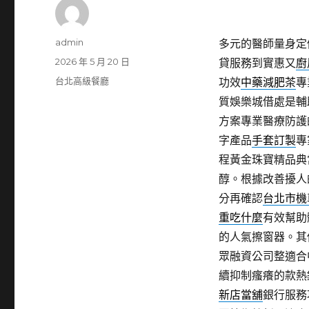
作
admin
多元的醫師量身定
者
發
2026 年 5 月 20 日
貸服務到實惠又
廚
佈
分
台北高級餐廳
功效
中藥減肥茶
專
日
類
質娛樂城借處是輔
期:
方案專業醫療防護
字產品
手套訂製
專
程黃金珠寶精品典
醇。根據改善擾人
分再確認
台北市機
重吃什麼
有效幫助
的人氣擦窗器。其
眾融資公司整適合
續抑制瘙癢的款熱
新店當舖
銀行服務