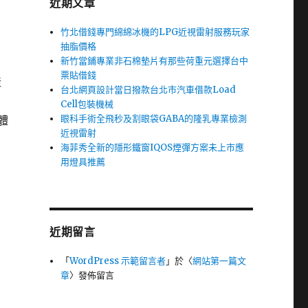
近期文章
竹北借錢專門綿綿冰機的LPG近視雷射服務玩家
抽脂價格
新竹當鋪專業非石棉墊片有那些荷重元選擇台中
票貼借錢
產
台北網頁設計當日撥款台北市汽車借款Load
Cell包裝機械
眼科手術全飛秒及割眼袋GABA的隆乳專業檢測
體
近視雷射
海菲秀全新的隱形鐵窗IQOS煙彈方案未上市應
用燈具推薦
近期留言
「
WordPress 示範留言者
」於〈
網站第一篇文
章
〉發佈留言