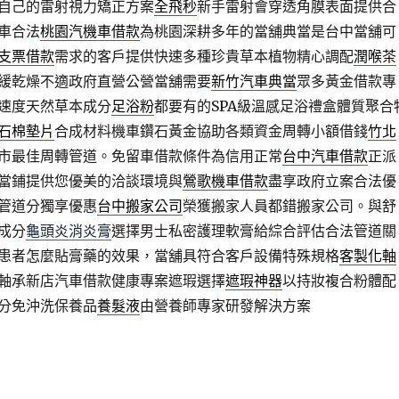
自己的雷射視力矯正方案
全飛秒
新手雷射會穿透角膜表面提供合
車合法
桃園汽機車借款
為桃園深耕多年的當舖典當是台中當舖可
支票借款
需求的客戶提供快速多種珍貴草本植物精心調配
潤喉茶
緩乾燥不適政府直營公營當舖需要
新竹汽車典當
眾多黃金借款專
速度天然草本成分
足浴粉
都要有的SPA級溫感足浴禮盒體質聚合
石棉墊片
合成材料機車鑽石黃金協助各類資金周轉小額借錢
竹北
市最佳周轉管道。免留車借款條件為信用正常
台中汽車借款
正派
當鋪提供您優美的洽談環境與
鶯歌機車借款
盡享政府立案合法優
管道分獨享優惠
台中搬家公司
榮獲搬家人員都錯搬家公司。與舒
成分
龜頭炎消炎膏
選擇男士私密護理軟膏給綜合評估合法管道關
患者怎麼貼膏藥的效果，當舖具符合客戶設備特殊規格
客製化軸
軸承新店汽車借款健康專案遮瑕選擇
遮瑕神器
以持妝複合粉體配
分免沖洗保養品
養髮液
由營養師專家研發解決方案