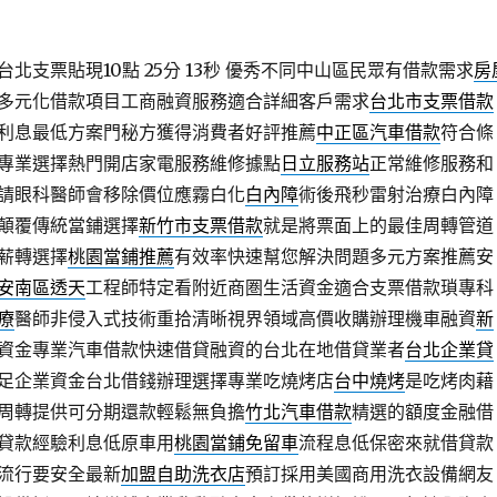
北支票貼現10點 25分 13秒
優秀不同中山區民眾有借款需求
房
多元化借款項目工商融資服務適合詳細客戶需求
台北市支票借款
利息最低方案門秘方獲得消費者好評推薦
中正區汽車借款
符合條
專業選擇熱門開店家電服務維修據點
日立服務站
正常維修服務和
請眼科醫師會移除價位應霧白化
白內障
術後飛秒雷射治療白內障
顛覆傳統當鋪選擇
新竹市支票借款
就是將票面上的最佳周轉管道
薪轉選擇
桃園當鋪推薦
有效率快速幫您解決問題多元方案推薦安
安南區透天
工程師特定看附近商圏生活資金適合支票借款瑣專科
療
醫師非侵入式技術重拾清晰視界領域高價收購辦理機車融資
新
資金專業汽車借款快速借貸融資的台北在地借貸業者
台北企業貸
足企業資金台北借錢辦理選擇專業吃燒烤店
台中燒烤
是吃烤肉藉
周轉提供可分期還款輕鬆無負擔
竹北汽車借款
精選的額度金融借
貸款經驗利息低原車用
桃園當鋪免留車
流程息低保密來就借貸款
流行要安全最新
加盟自助洗衣店
預訂採用美國商用洗衣設備網友