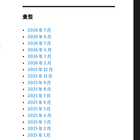
彙整
2026 年 7 月
2026 年 6 月
2026 年 5 月
民
2026 年 4 月
2026 年 3 月
2026 年 2 月
2025 年 12 月
2025 年 11 月
2025 年 9 月
2025 年 8 月
2025 年 7 月
2025 年 6 月
2025 年 5 月
2025 年 4 月
2025 年 3 月
2025 年 2 月
2025 年 1 月