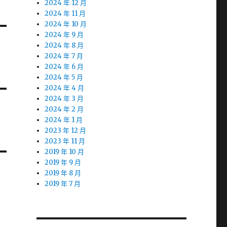
2024 年 12 月
2024 年 11 月
2024 年 10 月
2024 年 9 月
2024 年 8 月
2024 年 7 月
2024 年 6 月
2024 年 5 月
2024 年 4 月
2024 年 3 月
2024 年 2 月
2024 年 1 月
2023 年 12 月
2023 年 11 月
2019 年 10 月
2019 年 9 月
2019 年 8 月
2019 年 7 月