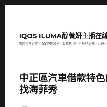
IQOS ILUMA醇養妍主播在
撫慰你的心靈，滿足你的慾望，各式IQOS ILUMA清純、火辣
中正區汽車借款特色
找海菲秀