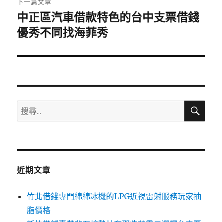
下一篇文章
中正區汽車借款特色的台中支票借錢
下
一
優秀不同找海菲秀
篇
文
章:
搜
搜
尋
尋
關
鍵
字:
近期文章
竹北借錢專門綿綿冰機的LPG近視雷射服務玩家抽
脂價格