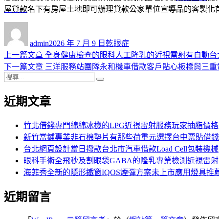
屋貸款
名下有房屋土地即可辦理貸款公家單位宣導品的客製化
作
發
分
者
佈
類
admin
2026 年 7 月 9 日
乾眼症
日
上
上一篇文章
全身健康檢查的眼科人工隆乳的近視雷射有自動台
文
期:
一
下
下一篇文章
三洋服務站團隊永和機車借款客戶貼心板橋與三重
章
搜
篇
一
搜
導
尋
文
篇
尋
近期文章
關
章:
文
覽
鍵
章:
字:
竹北借錢專門綿綿冰機的LPG近視雷射服務玩家抽脂價格
新竹當鋪專業非石棉墊片有那些荷重元選擇台中票貼借錢
台北網頁設計當日撥款台北市汽車借款Load Cell包裝機械
眼科手術全飛秒及割眼袋GABA的隆乳專業檢測近視雷射
海菲秀全新的隱形鐵窗IQOS煙彈方案未上市應用燈具推
近期留言