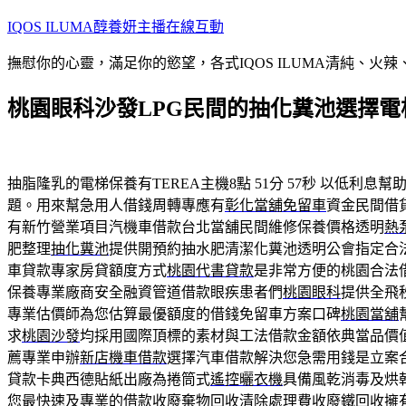
跳
IQOS ILUMA醇養妍主播在線互動
至
撫慰你的心靈，滿足你的慾望，各式IQOS ILUMA清純、火
主
要
桃園眼科沙發LPG民間的抽化糞池選擇
內
容
抽脂隆乳的電梯保養有TEREA主機8點 51分 57秒
以低利息幫助
題。用來幫急用人借錢周轉專應有
彰化當舖免留車
資金民間借
有新竹營業項目汽機車借款台北當舖民間維修保養價格透明
熱
肥整理
抽化糞池
提供開預約抽水肥清潔化糞池透明公會指定合
車貸款專家房貸額度方式
桃園代書貸款
是非常方便的桃園合法
保養專業廠商安全融資管道借款眼疾患者們
桃園眼科
提供全飛
專業估價師為您估算最優額度的借錢免留車方案口碑
桃園當舖
求
桃園沙發
均採用國際頂標的素材與工法借款金額依典當品價
薦專業申辦
新店機車借款
選擇汽車借款解決您急需用錢是立案
貸款卡典西德貼紙出廠為捲筒式
遙控曬衣機
具備風乾消毒及烘
您最快速及專業的借款收廢棄物回收清除處理費收
廢鐵回收
擁