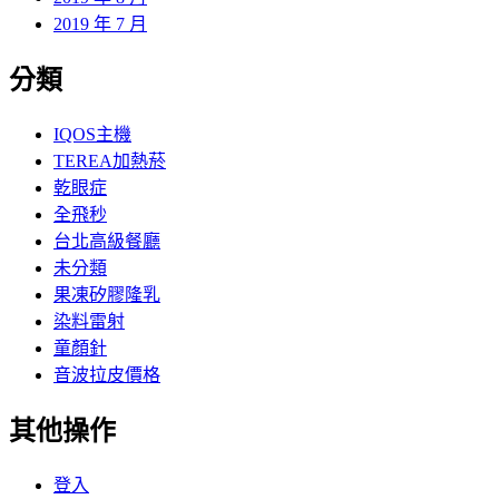
2019 年 7 月
分類
IQOS主機
TEREA加熱菸
乾眼症
全飛秒
台北高級餐廳
未分類
果凍矽膠隆乳
染料雷射
童顏針
音波拉皮價格
其他操作
登入