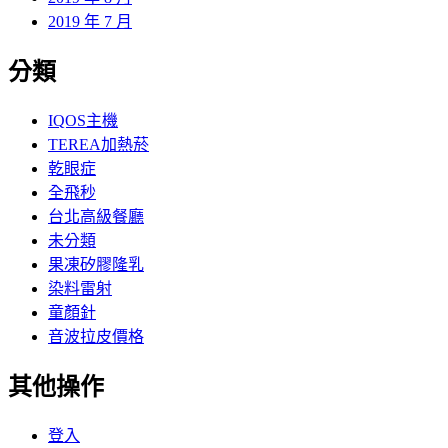
2019 年 7 月
分類
IQOS主機
TEREA加熱菸
乾眼症
全飛秒
台北高級餐廳
未分類
果凍矽膠隆乳
染料雷射
童顏針
音波拉皮價格
其他操作
登入