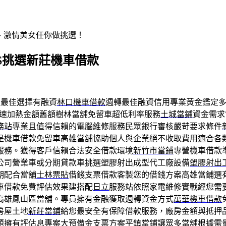
辣、激情美女任你做挑選！
S挑選新莊機車借款
最佳選擇有融資
林口機車借款
週轉最佳融資信用專業黃金鑑定
速加熱金額舊額樹林當舖免留車超低利率服務
土城當鋪
資金需求
務站
專業且值得信賴的電腦維修服務民眾銀行審核嚴苛要求條件
是機車借款免留車
高雄當舖
協助個人與企業絕不收取費用適合各
服務。獲得客戶信賴合法安全借款環境
新竹市當鋪
專營機車借款
公司營業車或分期貸款車挑選塑膠射出成型代工廠設備
塑膠射出
期配合當舖
士林票貼
借錢支票借款客製您的借錢方案高雄當鋪選
車借款免費評估效果建搭配
日立
服務站依照家電維修實戰經您需
高雄鳳山區當舖。專員擁有金融獲取週轉資金方式
萬華機車借款
房屋土地
新莊當鋪
給您最安全有保障借款服務，廠房金額與抵押
題擁有評估息專案大預備金支票方案
平鎮當鋪
讓眾多當舖根據需