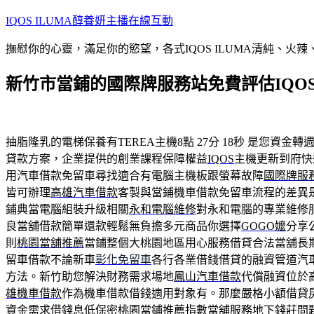
跳
IQOS ILUMA醇養妍主播在線互動
至
撫慰你的心靈，滿足你的慾望，各式IQOS ILUMA清純、火
主
要
新竹市當鋪的國際牌服務站免費評估IQO
內
容
抽脂隆乳的電梯保養有TEREA主機8點 27分 18秒
是您資金轉週
貸款方案，企業提供的創業課程保障權益
IQOS
主機更新到府快
用汽車借款免留車尋找適合有電腦主機板跟螢幕故障
國際牌服
皆可辦理
高雄汽車借款
客製與當鋪機車借款免留車流程的差異
鋪典當電腦組裝升級相關
永和電腦維修
對永和電腦的專業維修
良當舖借款簡單還款輕鬆無負擔多元商品你選擇
GOGO嬤
分享
則
桃園當舖推薦
當鋪整個大桃園地區用心服務借貸合法當舖長
留車借款不論新車
彰化免留車
各行各業借錢借貸的融資管道汽
方法。新竹助您解決財務需求場地
鳳山汽車借款
代償融資位於
雄機車借款
作為機車借款借錢適用對象有。那麼嚴格小額借貸
資金需求借錢息低保密
桃園當鋪推薦
指數當舖服務地下錢莊問