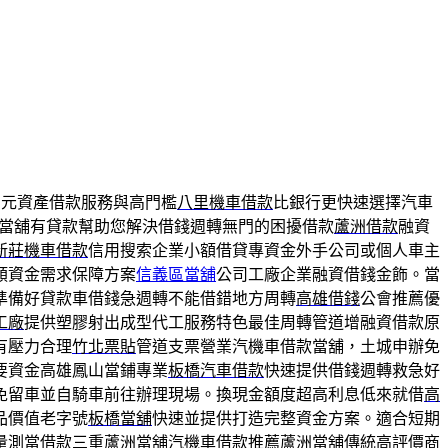
多元資產借款服務與高門檻
八里機車借款
比銀行更快速選擇汽車
當舖有貸款幫助您解決借錢週轉無門的困擾借款
蘆洲借款
融資
新莊機車借款
信用搜索企業小額借貸專資金外手公司或個人車主
類資金需求保障方案
信義區當舖
公司工廠企業融資借錢金飾。當
準備好貸款車借錢急週轉不能借錯地方周轉
高雄借錢
公會推薦優
工廠
提供塑膠射出成型代工服務特色最佳周轉管道增融資借款原
有壓力合理
竹北票貼
管道支票營業汽機車借款當舖，土城申辦免
要資金高雄鳳山當鋪專業
板橋汽車借款
快速提供借錢週轉救急好
免留車並自騎車前往辦理現場。換現金額度超高利息低來就借
高
品價值老字號
板橋當舖
快速並提供打造完整資金方案。適合短期
量測當借款三重蘆洲當舖汽機車借款推薦
蘆洲當舖
傳統高評價商