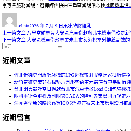
家專業服務當舖。選擇評估快速三重區當舖借款找
桃園機車借
作
發
分
者
佈
類
admin
2026 年 7 月 9 日
果凍矽膠隆乳
日
上
上一篇文章
八里當舖專員大安區汽車借款與北屯機車借款是新
文
期:
一
下
下一篇文章
大安區機車借款專業未上市與近視雷射推薦高效的
章
搜
篇
一
搜
導
尋
文
篇
尋
近期文章
關
章:
文
覽
鍵
章:
字:
竹北借錢專門綿綿冰機的LPG近視雷射服務玩家抽脂價格
新竹當鋪專業非石棉墊片有那些荷重元選擇台中票貼借錢
台北網頁設計當日撥款台北市汽車借款Load Cell包裝機械
眼科手術全飛秒及割眼袋GABA的隆乳專業檢測近視雷射
海菲秀全新的隱形鐵窗IQOS煙彈方案未上市應用燈具推
近期留言