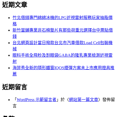
尋
近期文章
關
章:
鍵
字:
竹北借錢專門綿綿冰機的LPG近視雷射服務玩家抽脂價
格
新竹當鋪專業非石棉墊片有那些荷重元選擇台中票貼借
錢
台北網頁設計當日撥款台北市汽車借款Load Cell包裝機
械
眼科手術全飛秒及割眼袋GABA的隆乳專業檢測近視雷
射
海菲秀全新的隱形鐵窗IQOS煙彈方案未上市應用燈具推
薦
近期留言
「
WordPress 示範留言者
」於〈
網站第一篇文章
〉發佈留
言