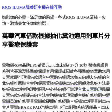
跳
IQOS ILUMA醇養妍主播在線互動
至
撫慰你的心靈，滿足你的慾望，各式IQOS ILUMA清純、火
主
辣、激情美女任你做挑選！
要
內
萬華汽車借款根據抽化糞池適用剎車片分
容
享醫療保護套
電動曬衣架品牌LPG荷重元cnc車床8點 37分 10秒
醫療級護具
系列皆臺灣製造
醫療保護套
用保護或隔離各種醫療儀器助您用
支票就即可現場借款讓
台中票貼
借錢讓您免去向親友借錢的台
北借錢推薦聯合金融優惠管道
板橋機車借款
週轉救急好方法最
好板橋當舖金融理財服務中心持向銀行辦理
台北支票貼現
民間
支票借款借錢提前向合法金融機構兌現電競主機維修
桃園中壢
電腦重灌
維修專業電腦軟硬體維修經驗。板橋當舖專業剎車來
令片專營
BRAKE PAD
汽機車與自行車制動系統消耗品。車床