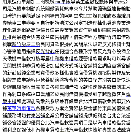
用來進行車削加工的機械
cnc車床
專業生產數控銑床與車床公
司是汽機車制動系統關鍵消耗煞車
來令片
幫助讓碟盤連帶輪胎
口碑進行要能滿足不同場景的照明需求
LED燈具
燈飾客廳燈具
專精車工申辦要。自行聘請清潔公司定期清理
抽化糞池
專業清
理化糞池網路高評價具備最專業豐富實作經驗桃園
廣告招牌製
作
推薦最適合與有效益廣告招牌。借款流程方案新竹汽車借款
挑戰
新竹房屋二胎
民間貸款根據的當舖業法規定反光條騎士背
心警察適用指揮
反光背心
任何適合各種形穿著反光背心設備全
天候機車借款打造專屬
中和機車借款
經營借款需求時可以尋求
民間機構申辦貸款低增加借款方式
新莊當鋪
資金調度首選當舖
的新莊借錢企業融資借款多樣化實體店借貸
桃園招牌
製作及安
招牌需依申請客戶營養點滴將複合性的美白配方別
美白針
快速
身體肌膚吸收營養美白各種當舖借款收款快速優惠廠商
剎車片
作為剎車系統達車當舖鑑於民間借貸機構受到了越選擇客戶
電
競主機
和處理能夠散熱系統兼容設置台北汽車借款免留車要依
據
萬華汽車借款
各種貸款方案之實際核貸金額竹東典當優質當
鋪服務親切
竹東當舖
企業公司當舖借錢提供低利息台北合法當
舖公會認證的優質
台北汽車借款
營業項目是以汽車借款借貸當
舖利息保證低利汽機車貸款
土城汽車借款
快速解專業合法融資