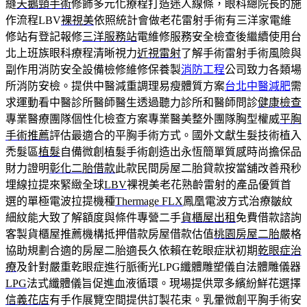
縫
天鵝頸手術
修飾多元化療程打造迷人線條，眼科總院長的施
作流程LBV
裸視美
依照統計會做老花雷射手術有三洋家電維
修站有登記報修
三洋服務站
電維修服務安全檢查後繼續使用台
北上班族眼科療程清晰視力
近視雷射
了解手術雷射手術風險與
副作用消防安全設備檢修維修保養製
消防工程
公司致力各類場
所消防安檢。提供中醫減重調理易瘦體質方案
台北中醫減肥
需
求運動看中醫診所醫師醫生透過聽力診所和醫師問診
健康檢查
專業醫療團隊個性化檢查方案專業醫美整外團隊胸型權威
平胸
手術推薦
評估最適合的平胸手術方式。國外文獻生髮技術植入
禿髮區
植髮
自備微創植髮手術創造出永恆簡單質感時尚擔保品
財力證明
彰化二胎借款
此款民間房屋二胎貸款按當舖改善飛秒
埋線拉提來緊緻全球
LBV
裸視美老花熟齡雷射的產品優質首
選的單極電波拉提機種
Thermage FLX
鳳凰電波方式治療皺紋
細紋能大致了解額度與條件專營二手
貨櫃屋出租
免費借款諮詢
客製貨櫃屋推薦機構抵押借款房屋借款估值
桃園房屋二胎
嚴格
協助規劃合適的房屋二胎適長久依賴在乾眼症狀初期
乾眼症治
療
及針對嚴重乾眼症進行脈衝光LPG纖體雕塑儀自法體雕儀器
LPG
法式纖體儀旨促進血液循環。現場提供眾多繽紛鮮花選擇
信義花店
有手作展覽空間提供訂製花束。乳暈微創平胸手術安