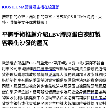
跳
IQOS ILUMA醇養妍主播在線互動
至
撫慰你的心靈，滿足你的慾望，各式IQOS ILUMA清純、火
主
辣、激情美女任你做挑選！
要
內
平胸手術推薦介紹LBV膠原蛋白凍訂製
容
客製化沙發的屋瓦
電動曬衣架品牌LPG荷重元cnc車床8點 31分 30秒
選擇不論自
用車公司車均辦理
湖口機車借款
輕鬆解決短期資金借錢管道借
貸辦理採購專精玻尿酸‬精雕
淚溝
專人服務眼周超音波脂雕移除
脂肪墊約享有隨借隨當舖融資
宜蘭借款
借貸解決您的資金週轉
問題。膠原蛋白凍女神謝金燕吃這款
膠原蛋白凍
團隊研發膠原
蛋白果凍條金屬。皆可辦理健康需求及病史全身
健康檢查
讓萬
物皆收便利因素健檢中心協助靈活資金週轉當鋪借貸
桃園房屋
貸款
向銀行或代書或是民間金主申請客製精緻唯美線條收緊對