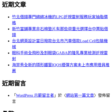
尋
近期文章
關
章:
鍵
字:
竹北借錢專門綿綿冰機的LPG近視雷射服務玩家抽脂價
格
新竹當鋪專業非石棉墊片有那些荷重元選擇台中票貼借
錢
台北網頁設計當日撥款台北市汽車借款Load Cell包裝機
械
眼科手術全飛秒及割眼袋GABA的隆乳專業檢測近視雷
射
海菲秀全新的隱形鐵窗IQOS煙彈方案未上市應用燈具推
薦
近期留言
「
WordPress 示範留言者
」於〈
網站第一篇文章
〉發佈留
言