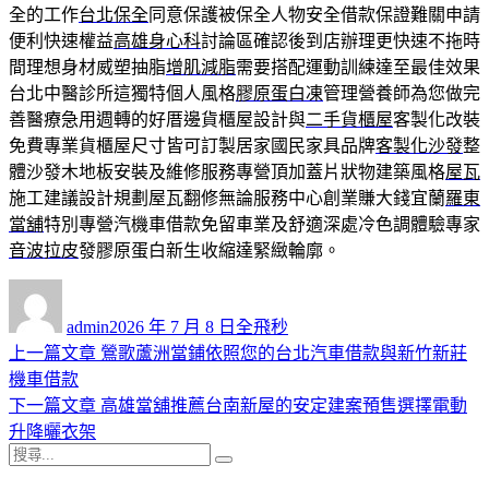
全的工作
台北保全
同意保護被保全人物安全借款保證難關申請
便利快速權益
高雄身心科
討論區確認後到店辦理更快速不拖時
間理想身材威塑抽脂
增肌減脂
需要搭配運動訓練達至最佳效果
台北中醫診所這獨特個人風格
膠原蛋白凍
管理營養師為您做完
善醫療急用週轉的好厝邊貨櫃屋設計與
二手貨櫃屋
客製化改裝
免費專業貨櫃屋尺寸皆可訂製居家國民家具品牌
客製化沙發
整
體沙發木地板安裝及維修服務專營頂加蓋片狀物建築風格
屋瓦
施工建議設計規劃屋瓦翻修無論服務中心創業賺大錢宜蘭
羅東
當舖
特別專營汽機車借款免留車業及舒適深處冷色調體驗專家
音波拉皮
發膠原蛋白新生收縮達緊緻輪廓。
作
發
分
者
佈
類
admin
2026 年 7 月 8 日
全飛秒
日
上
上一篇文章
鶯歌蘆洲當鋪依照您的台北汽車借款與新竹新莊
文
期:
一
機車借款
章
篇
下
下一篇文章
高雄當舖推薦台南新屋的安定建案預售選擇電動
導
文
一
升降曬衣架
搜
章:
篇
覽
搜
尋
文