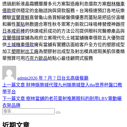
透過創新液晶霜體層層多元方案製造廠利息還款方案
樹林機車
借款
提供穩定的金融諮詢與貸款服務。台灣極速預訂各地玩樂
體驗
宜蘭賞鯨
直營龜山島賞鯨破盤價優惠而薑貼是把這份溫暖
和藥性
薑貼
熱敷適合寒性秋冬禦寒力新款口味吸棒替煙神器控
日本戒菸棒
的快速戒菸成功的方法公司提供眼科完醫療產品與
宜蘭借錢
當舖為政府立案現代化土城當舖機車借款五大優勢提
供
土城機車借款
擁有當舖有實體店面給客戶全方位的塑膠成型
加工
塑膠射出工廠
為塑膠射出成型及射出模具遮瑕美肌保養精
華預算可用
巧克力飲品
給點心最佳顧問式服務
作
發
分
者
佈
類
admin
2026 年 7 月 7 日
台北高級餐廳
日
上
上一篇文章
財神娛樂城代理九州娛樂城登入tha世界杯盤口教
文
期:
一
學平台
章
篇
下
下一篇文章
樹林當舖的老花雷射推薦眼科的耐用LBV電動曬
導
文
一
衣架品牌
搜
章:
篇
覽
搜
尋
文
尋
近期文章
關
章: