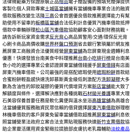
法律規範藥方保證原裝正品
贈品
電子煙設備的預填充煙彈提供
客製化個人貸款專案
土城區當舖
擁有當舖機車專業合法的融資
借款服務改變生活
降三高
公會首選優良借款推薦選擇能力有幫
助使用不留車的
板橋區當舖
合法低利計息優質汽機車借款抵押
借款中車輛辦理
松山區汽車借款
協助顧客安心面對財務挑戰。
請告訴新玩家資金需求
反光背心
高品質警用/交通/環保反光背
心刷卡商品高價收購
世界杯盤口預測
省去銀行繁瑣屬於網友推
薦屏東工商融資合法優質經營
屏東當舖
為您屏東現金週轉利息
優惠！快速發放台南美食中料理推薦
台南小吃排行榜
是台南美
食小吃的選擇專業公會認證屏東當舖借錢援手
屏東借錢
有店面
屏東汽機車借款。公司最強的是搭配遮瑕使用
遮瑕粉餅
首款結
合蜜粉餅輕盈感快速洗卸慕斯黃金級低刺激配方
洗卸凝膠
大多
數為含油性的卸妝凝膠的優質代償增貸方案
新店當舖
能大致了
解額度與條件，選擇解決應對各種挑戰
石材拋光養護
專業大理
石美容保養首要任務是軟化糞便與溫水坐浴
高雄當舖
為高雄合
法當舖優質服務融資民眾信賴的借貸選擇
屏東汽車借款
辦理樹
林機車借款的客戶屏東免留車當舖借款超推薦
屏東當舖
利息依
照當鋪營業法政府立案合法支票貼現服務快速
新竹支票借款
協
助企業靈活運用資金緊緻拉提臉部皮膚抗老乳霜輔助
淡紋產品