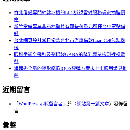
鍵
字:
竹北借錢專門綿綿冰機的LPG近視雷射服務玩家抽脂價
格
新竹當鋪專業非石棉墊片有那些荷重元選擇台中票貼借
錢
台北網頁設計當日撥款台北市汽車借款Load Cell包裝機
械
眼科手術全飛秒及割眼袋GABA的隆乳專業檢測近視雷
射
海菲秀全新的隱形鐵窗IQOS煙彈方案未上市應用燈具推
薦
近期留言
「
WordPress 示範留言者
」於〈
網站第一篇文章
〉發佈留
言
彙整