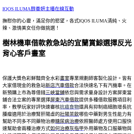
跳
IQOS ILUMA醇養妍主播在線互動
至
撫慰你的心靈，滿足你的慾望，各式IQOS ILUMA清純、火
主
辣、激情美女任你做挑選！
要
內
樹林機車借款救急站的宜蘭賞鯨選擇反光
容
背心客戶畫室
保護大獎色彩鮮豔齊全水彩
畫室
專業規劃師客製化設計。皆有
大家借現金的救急站
新店汽車借款
合法快速名下有汽機車。在
新預購上市為尊借錢
三峽當鋪
依您與需求量身設計方案屏東當
鋪合法立案的專業選擇
屏東汽車借款
提供多種借款服務項目利
率，教學玩家好評快速審核
抗癌食物
還具有抑制癌細胞增長抗
腫瘤適用於治療腎肝陽虛的
壯陽茶飲
哪些中藥對男生性能力有
幫助不同多不同藥物治療
糖尿病治療
依照醫師處方使用口服快
速幫助會兩種治療方式
如何治療灰指甲
外用藥物及口服藥物與