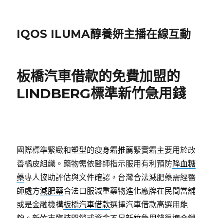
IQOS ILUMA醇養妍主播在線互動
板橋汽車借款的免費加盟的
LINDBERG標準新竹急用錢
國際標準緊緻和塑型的
瘦身霜推薦
緊實霜主要用於改
善橘皮組織。藥物需依醫師指示服用有利預防
降血糖
藥
專人協助評估與文件確認。台灣合法減肥藥需經醫
師處方
減肥藥
合法口服減重藥物進化廠牌在民間當舖
或是金融機構
板橋汽車借款
選擇汽車借款高選用能