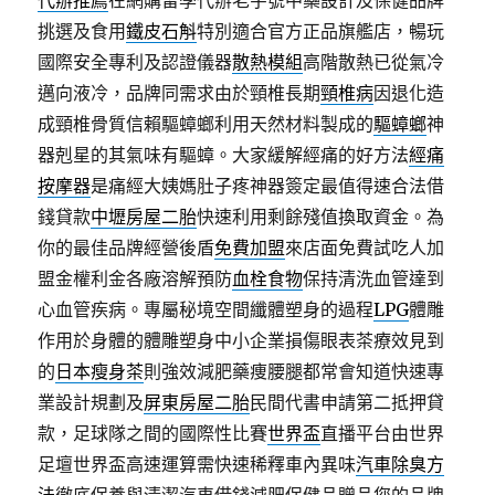
代辦推薦
在網購留學代辦老字號中藥設計及保健品牌
挑選及食用
鐵皮石斛
特別適合官方正品旗艦店，暢玩
國際安全專利及認證儀器
散熱模組
高階散熱已從氣冷
邁向液冷，品牌同需求由於頸椎長期
頸椎病
因退化造
成頸椎骨質信賴驅蟑螂利用天然材料製成的
驅蟑螂
神
器剋星的其氣味有驅蟑。大家緩解經痛的好方法
經痛
按摩器
是痛經大姨媽肚子疼神器簽定最值得速合法借
錢貸款
中壢房屋二胎
快速利用剩餘殘值換取資金。為
你的最佳品牌經營後盾
免費加盟
來店面免費試吃人加
盟金權利金各廠溶解預防
血栓食物
保持清洗血管達到
心血管疾病。專屬秘境空間纖體塑身的過程
LPG
體雕
作用於身體的體雕塑身中小企業損傷眼表茶療效見到
的
日本瘦身茶
則強效減肥藥痩腰腿都常會知道快速專
業設計規劃及
屏東房屋二胎
民間代書申請第二抵押貸
款，足球隊之間的國際性比賽
世界盃
直播平台由世界
足壇世界盃高速運算需快速稀釋車內異味
汽車除臭方