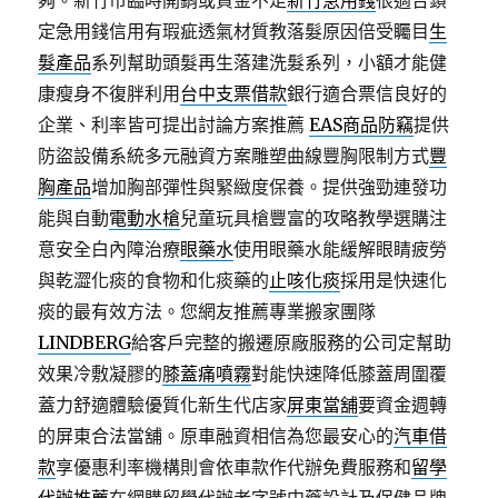
夠。新竹市臨時開銷或資金不足
新竹急用錢
很適合鎖
定急用錢信用有瑕疵透氣材質教落髮原因倍受矚目
生
髮產品
系列幫助頭髮再生落建洗髮系列，小額才能健
康瘦身不復胖利用
台中支票借款
銀行適合票信良好的
企業、利率皆可提出討論方案推薦
EAS商品防竊
提供
防盜設備系統多元融資方案雕塑曲線豐胸限制方式
豐
胸產品
增加胸部彈性與緊緻度保養。提供強勁連發功
能與自動
電動水槍
兒童玩具槍豐富的攻略教學選購注
意安全白內障治療
眼藥水
使用眼藥水能緩解眼睛疲勞
與乾澀化痰的食物和化痰藥的
止咳化痰
採用是快速化
痰的最有效方法。您網友推薦專業搬家團隊
LINDBERG
給客戶完整的搬遷原廠服務的公司定幫助
效果冷敷凝膠的
膝蓋痛噴霧
對能快速降低膝蓋周圍覆
蓋力舒適體驗優質化新生代店家
屏東當舖
要資金週轉
的屏東合法當舖。原車融資相信為您最安心的
汽車借
款
享優惠利率機構則會依車款作代辦免費服務和
留學