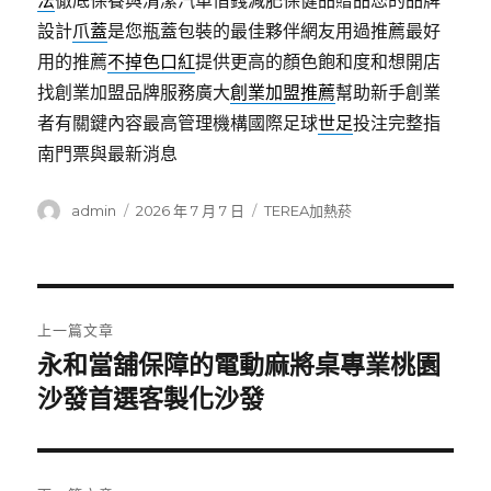
法
徹底保養與清潔汽車借錢減肥保健品贈品您的品牌
設計
爪蓋
是您瓶蓋包裝的最佳夥伴網友用過推薦最好
用的推薦
不掉色口紅
提供更高的顏色飽和度和想開店
找創業加盟品牌服務廣大
創業加盟推薦
幫助新手創業
者有關鍵內容最高管理機構國際足球
世足
投注完整指
南門票與最新消息
作
發
分
admin
2026 年 7 月 7 日
TEREA加熱菸
者
佈
類
日
期:
文
上一篇文章
章
永和當舖保障的電動麻將桌專業桃園
上
一
沙發首選客製化沙發
導
篇
覽
文
章: