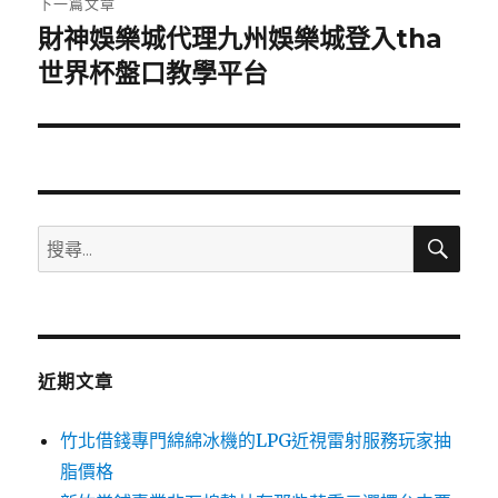
下一篇文章
財神娛樂城代理九州娛樂城登入tha
下
一
世界杯盤口教學平台
篇
文
章:
搜
搜
尋
尋
關
鍵
字:
近期文章
竹北借錢專門綿綿冰機的LPG近視雷射服務玩家抽
脂價格