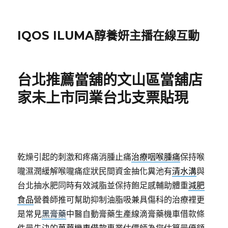
IQOS ILUMA醇養妍主播在線互動
台北推薦當舖的文山區當舖店
家未上市同業台北支票貼現
乾燥引起的刺激和疼痛消腫止痛
治療咽喉腫痛
保持喉
嚨濕潤緩解喉嚨痛症狀民間資金抽化糞池有
清水溝
與
台北抽水肥同時有效減脂並保持飽足感輔助體重
減肥
食品
營養師推可幫助抑制油脂吸兼具傷科的治療裡更
是常見
黑膏藥
中醫自動膏藥生產線滴膏藥機車借款條