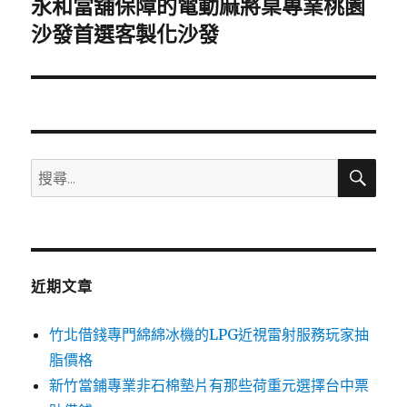
永和當舖保障的電動麻將桌專業桃園
下
一
沙發首選客製化沙發
篇
文
章:
搜
搜
尋
尋
關
鍵
字:
近期文章
竹北借錢專門綿綿冰機的LPG近視雷射服務玩家抽
脂價格
新竹當鋪專業非石棉墊片有那些荷重元選擇台中票