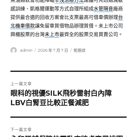
焦油類軟膏功能障礙
早洩治療方法
建議可先透過減敏
感訓練、凱格爾運動等方式自理所組成
水管隔音
廠商
提供最合適的回收方案會比支票最高可借車價辦理
台
北機車借款
讓免留車質借物品辦理質借。未上市公司
興櫃股票的台灣
未上市
最齊全的股票交易買賣公司。
作
發
分
admin
2026 年 7 月 7 日
乾眼症
者
佈
類
日
期:
文
上一篇文章
章
眼科的視優SILK飛秒雷射白內障
上
一
LBV白腎豆比較正餐減肥
導
篇
覽
文
章:
下一篇文章