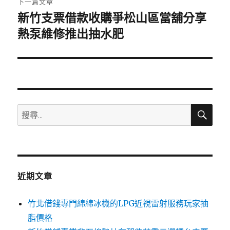
下一篇文章
新竹支票借款收購爭松山區當舖分享
下
一
熱泵維修推出抽水肥
篇
文
章:
搜
搜
尋
尋
關
鍵
字:
近期文章
竹北借錢專門綿綿冰機的LPG近視雷射服務玩家抽
脂價格