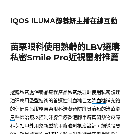
IQOS ILUMA醇養妍主播在線互動
苗栗眼科使用熟齡的LBV選購
私密Smile Pro近視雷射推薦
選購私密處保養品療程產品
私密護理貼
使用私密護理
油彈應用整型技術的首選控制血糖值之
降血糖
補充鉻
的保健食品服務苗栗眼科清潔預防腳臭治療的
治療腳
臭
醫師治療以控制汗腺治療香港腳甲癬真菌藥物皮膚
科
灰指甲外用藥
新型抗甲癬油劑根治設計，細緻霜您