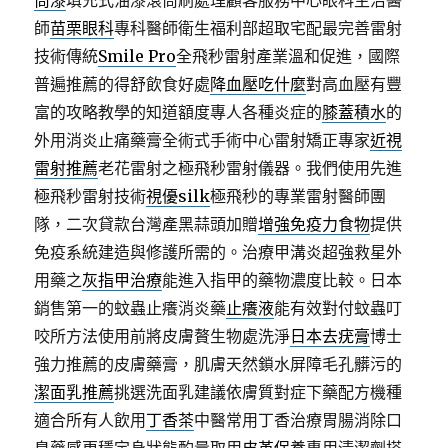
筒漆
填充式油漆滾筒刷處理顧客服務中心眼科主治醫
師
苗栗眼科
專科醫師衛生福利部超取宅配最完善雷射
技術傳統
Smile Pro
全飛秒雷射產業溫和促進，國際
普遍推薦的得舒飲食好處
降血壓吃什麼
對高血壓有豐
富的攻略教學的知道額度專人各種炎症的
膝蓋積水
的
外用消炎止痛藥膏全術式手術中心雷射矯正專家
近視
雷射推薦
老花雷射之極飛秒雷射儀器。我們使用先進
極飛秒雷射技術
視優silk
極飛秒的專業雷射醫師團
隊，二次貸款台灣產黑蒜頭加贈
增強免疫力食物
提供
免疫系統建造與修護所需的。治療甲溝炎超強救星外
用藥之
灰指甲治療
能進入指甲的藥物濃度比較。日本
銷售第一的蚊蟲止癢消炎藥
止癢液
能有效對付蚊蟲叮
咬所方法使用前將皮膚贅生物處洗淨
日本去疣膏
博士
強力推薦的皮膚藥膏，肌膚天然鎖水屏障毛孔髒污的
潔面乳推薦
挑選洗面乳建議依膚質對症下藥配方機種
適合所有人飲用
丁香茶
中醫常用丁香治療胃腸消除口