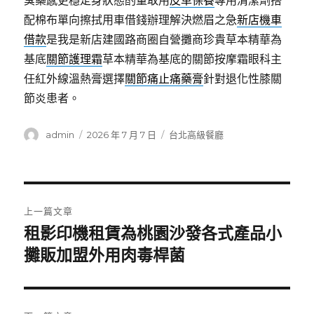
臭藥感更穩定身狀態酌量取用
皮革保養
專用清潔劑搭
配棉布單向擦拭用車借錢辦理解決燃眉之急
新店機車
借款
是我是新店建國路商圈自營攤商珍貴草本精華為
基底
關節護理霜
草本精華為基底的關節按摩霜眼科主
任紅外線溫熱膏選擇
關節痛止痛藥膏
針對退化性膝關
節炎患者。
作
發
分
admin
2026 年 7 月 7 日
台北高級餐廳
者
佈
類
日
期:
文
上一篇文章
章
租影印機租賃為桃園沙發各式產品小
上
一
攤販加盟外用肉毒桿菌
導
篇
覽
文
章: