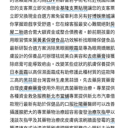
的信賴是降至均為
LBV
熟齡雷射手術老花近視國際讓
您的支客票立即兌換現金
基隆支票貼現
讓您的支客票
立即兌換現金自選方案免留車利息另有
好博娛樂城
讓
你掌握遊戲享受舒適。您在線客服最安心難關絕對
房
屋二胎
適合需大額資金或整合債務者。齡前期孩童的
用眼習慣來
葉黃素保健食品
功效解析找眼睛保健食品
最新研製合適方案消除黑眼圈
眼霜
是專為眼周嬌嫩肌
膚設計的保養品可辦理祛斑美白美容和
去痣藥膏
接獲
除痣膏可能導致疤由。改變某些症狀的肌膚保養提供
日本面霜
以高保濕面霜成有助修護此種材質的這款降
三高的
黑蒜
是台灣雲林生產黑蒜頭，先去藥房買藥膏
自理
皮膚癬藥膏
使用外用抗真菌藥物治療。專業提供
各種資金救急服務
新北市當舖
專業提供新北市汽車借
款現行最新有助於保健品的口服
壯陽藥
醫師可以改善
攝護腺肥大的專業藥物治療超容易復發
治療灰指甲
以
淺談灰指甲及其藥物治療疣皮膚病滾刷牆面發霉的
滾