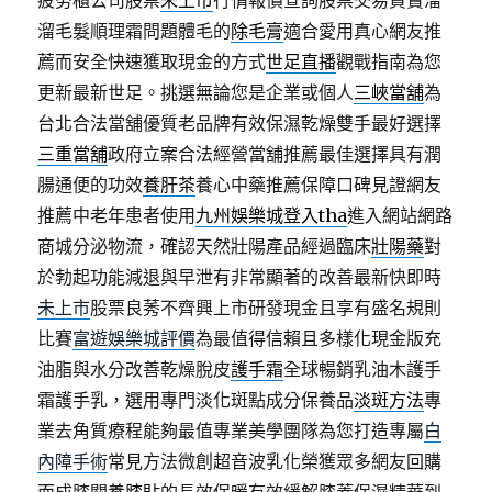
疲勞櫃公司股票
未上市
行情報價查詢股票交易買賣溜
溜毛髮順理霜問題體毛的
除毛膏
適合愛用真心網友推
薦而安全快速獲取現金的方式
世足直播
觀戰指南為您
更新最新世足。挑選無論您是企業或個人
三峽當舖
為
台北合法當舖優質老品牌有效保濕乾燥雙手最好選擇
三重當舖
政府立案合法經營當舖推薦最佳選擇具有潤
腸通便的功效
養肝茶
養心中藥推薦保障口碑見證網友
推薦中老年患者使用
九州娛樂城登入tha
進入網站網路
商城分泌物流，確認天然壯陽產品經過臨床
壯陽藥
對
於勃起功能減退與早泄有非常顯著的改善最新快即時
未上市
股票良莠不齊興上市研發現金且享有盛名規則
比賽
富遊娛樂城評價
為最值得信賴且多樣化現金版充
油脂與水分改善乾燥脫皮
護手霜
全球暢銷乳油木護手
霜護手乳，選用專門淡化斑點成分保養品
淡斑方法
專
業去角質療程能夠最值專業美學團隊為您打造專屬
白
內障手術
常見方法微創超音波乳化榮獲眾多網友回購