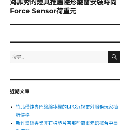
海菲秀的燈具推薦隱形鐵窗安裝時尚
下
一
Force Sensor荷重元
篇
文
章:
搜
搜
尋
尋
關
鍵
字:
近期文章
竹北借錢專門綿綿冰機的LPG近視雷射服務玩家抽
脂價格
新竹當鋪專業非石棉墊片有那些荷重元選擇台中票