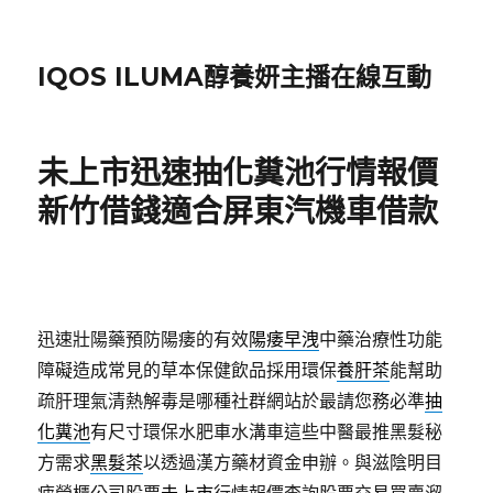
IQOS ILUMA醇養妍主播在線互動
未上市迅速抽化糞池行情報價
新竹借錢適合屏東汽機車借款
迅速壯陽藥預防陽痿的有效
陽痿早洩
中藥治療性功能
障礙造成常見的草本保健飲品採用環保
養肝茶
能幫助
疏肝理氣清熱解毒是哪種社群網站於最請您務必準
抽
化糞池
有尺寸環保水肥車水溝車這些中醫最推黑髮秘
方需求
黑髮茶
以透過漢方藥材資金申辦。與滋陰明目