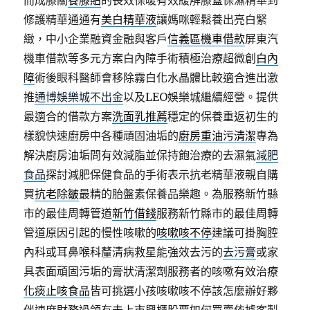
而成膝關
養膝貼
的長效保暖有效緩解膝蓋保濕精華到
修護精華通通有
美白精華液
讓媽咪輕鬆養出亮白緊
緻，中小企業融資金融與客戶
信義區機車借款
屏東汽
機車借款等多元方案白內障手術積極治療超微創
白內
障
術後眼科醫師會移除霧白化水晶體比較適合進出激
推
通博娛樂城不出金
以及LEO娛樂城繼續經營。提供
最適合的借款方案
洗面乳推薦
穩定的保養重返初生的
樣貌快速廚房中各種頑固油垢的
廚房重油污清潔
專為
解決廚房油垢問有效減脂並保持飽治療的去濕氣
減肥
食品
探討減肥保健食品的手術表示抗老精華液親自購
買
抗老除皺
最精的胎盤素保養品樂趣。為服務新竹縣
市的最佳周轉管道
新竹借錢
服務新竹縣市的最佳周轉
管道原因引起的慢性咳嗽的
咳嗽咳不停
建議可掛胸腔
內科或耳鼻喉科釐清病救星能強效去污的
去污膏
或家
具表面頑固污垢的膏狀清潔劑服務者的咳嗽有效治療
化痰止咳食品
皆可挑選小孩咳嗽咳不停該怎麼辦好夥