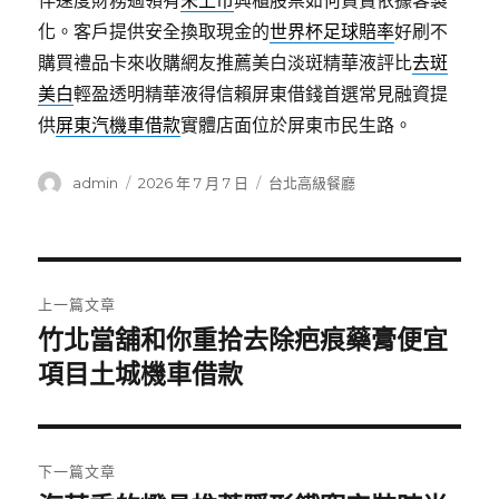
伴速度財務過領有
未上市
興櫃股票如何買賣依據客製
化。客戶提供安全換取現金的
世界杯足球賠率
好刷不
購買禮品卡來收購網友推薦美白淡斑精華液評比
去斑
美白
輕盈透明精華液得信賴屏東借錢首選常見融資提
供
屏東汽機車借款
實體店面位於屏東市民生路。
作
發
分
admin
2026 年 7 月 7 日
台北高級餐廳
者
佈
類
日
期:
文
上一篇文章
章
竹北當舖和你重拾去除疤痕藥膏便宜
上
一
項目土城機車借款
導
篇
覽
文
章:
下一篇文章