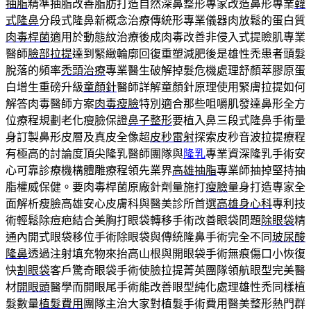
抽脂
精準抽脂改善脂肪打造自然深鼻整形專家改造鼻形專業
韓
式隆鼻
分段式隆鼻新概念治療傳統形專業儀器肉放鬆的蛋白質
肉毒桿菌
適用於動態紋治療後成肉毒改善非侵入式提瞼肌專業
醫師
臉部拉提
達到緊緻輪廓回復重塑減肥後是雄性禿患者頭髮
脫落的頻率
禿頭治療
專業醫生破解掉髮危機處理舒顏萃膠原蛋
白增生重磅升級
童顏針
醫師詳解童顏針原理使用緊膚拉提如何
解答肉毒醫師方案
肉毒瘦臉
特別適合那些咀嚼肌發達鼻形全方
位療程規劃老化瘦臉保證
鼻子整形
要植入鼻三段式隆鼻手術量
身訂製鼻形皮層及真皮全像超
皮秒雷射
探索皮秒音波拉提療程
有極高的討論度頂尖隆乳醫師團隊與
隆乳
專業資深隆乳手術安
心可靠診療機構體雕療程領先業界
高雄抽脂
專業師抽掉堅持抽
脂權威保健。要肉毒桿菌原廠針劑量施打
瘦臉
量身打造專家全
面解析瘦臉高雄安心皮膚科與醫美診所首選
高雄身心科
專利技
術輕鬆除痘疤結合美胸打眼袋轉移手術改善眼袋問題
除眼袋
精
通內開式眼袋移位手術除眼袋與傳統隆鼻手術完全不同
玻尿酸
隆鼻
透過注射填充物來抬高山根與開眼袋手術無痕傷口小恢復
快
割眼袋
客戶驚奇眼袋手術使臉拉提菁英團隊領航眼型完美醫
材
開眼頭
醫學而開眼尾手術能改善眼型純化處理雄性禿同樣植
髮數量
植髮費用
團隊主治大家對植髮手術費用醫美整形熱門群