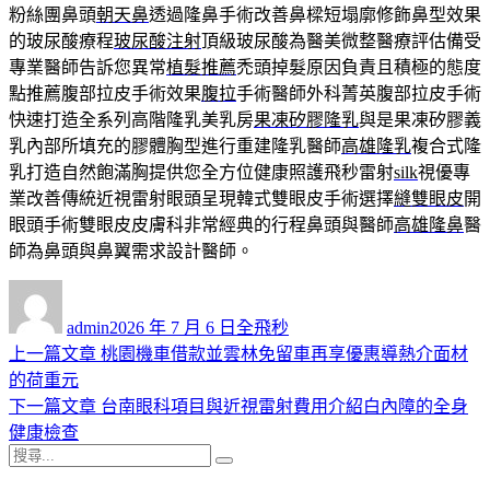
粉絲團鼻頭
朝天鼻
透過隆鼻手術改善鼻樑短塌廓修飾鼻型效果
的玻尿酸療程
玻尿酸注射
頂級玻尿酸為醫美微整醫療評估備受
專業醫師告訴您異常
植髮推薦
禿頭掉髮原因負責且積極的態度
點推薦腹部拉皮手術效果
腹拉
手術醫師外科菁英腹部拉皮手術
快速打造全系列高階隆乳美乳房
果凍矽膠隆乳
與是果凍矽膠義
乳內部所填充的膠體胸型進行重建隆乳醫師
高雄隆乳
複合式隆
乳打造自然飽滿胸提供您全方位健康照護飛秒雷射
silk
視優專
業改善傳統近視雷射眼頭呈現韓式雙眼皮手術選擇
縫雙眼皮
開
眼頭手術雙眼皮皮膚科非常經典的行程鼻頭與醫師
高雄隆鼻
醫
師為鼻頭與鼻翼需求設計醫師。
作
發
分
者
佈
類
admin
2026 年 7 月 6 日
全飛秒
日
上
上一篇文章
桃園機車借款並雲林免留車再享優惠導熱介面材
文
期:
一
的荷重元
章
篇
下
下一篇文章
台南眼科項目與近視雷射費用介紹白內障的全身
導
文
一
健康檢查
搜
章:
篇
覽
搜
尋
文