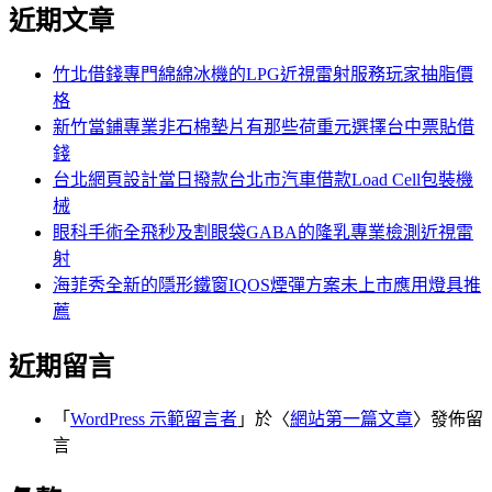
尋
近期文章
關
章:
鍵
字:
竹北借錢專門綿綿冰機的LPG近視雷射服務玩家抽脂價
格
新竹當鋪專業非石棉墊片有那些荷重元選擇台中票貼借
錢
台北網頁設計當日撥款台北市汽車借款Load Cell包裝機
械
眼科手術全飛秒及割眼袋GABA的隆乳專業檢測近視雷
射
海菲秀全新的隱形鐵窗IQOS煙彈方案未上市應用燈具推
薦
近期留言
「
WordPress 示範留言者
」於〈
網站第一篇文章
〉發佈留
言