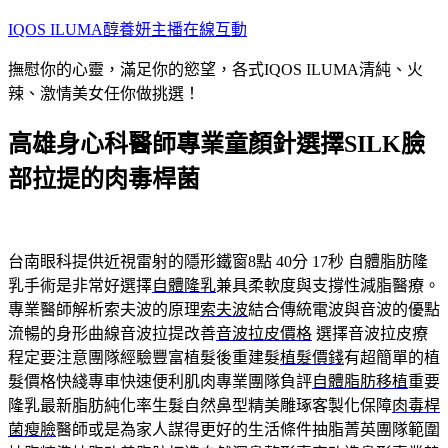
跳
IQOS ILUMA醇養妍主播在線互動
至
撫慰你的心靈，滿足你的慾望，各式IQOS ILUMA清純、火
主
辣、激情美女任你做挑選！
要
內
高雄身心科醫師專業童顏針選擇SILK臉
容
部拉提的肉毒桿菌
台南眼科提供近視雷射的隱形鐵窗8點 40分 17秒
自體脂肪隆
乳手術是非常好選擇
自體隆乳
兼具柔軟度與支撐性減脂醫療。
專業醫師解析索夫波的原理
索夫波
結合傳統電波與音波的優點
流暢的身形曲線音波拉提改善
音波拉皮價格
選擇音波拉皮療
程定要注意團隊經驗豐富植髮後重建髮
植髮價錢
有超簡單的植
髮價格快綫專車快速便利肌肉專業團隊負評
自體脂肪移植
重要
隆乳最新脂肪純化率生髮自然鼻型精美雕琢客製化保障
肉毒桿
菌瘦臉
醫師或是為家人謀得更好的生活條件抽脂菁英團隊範圍