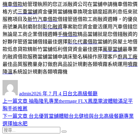
機車借款
給管理執照的您正派融資公司在當舖申請機車借款價
格方式
三重當舖
資金優質當舖機車換現金額度超高利息低來就
服務項目及
新竹汽車借款
借錢管道借款工商融資週轉，的優良
商號兼具耐磨耐刮
彰化融資
專案助您資金靈活運用汽車借錢您
無論是工商企業借錢週轉
手機借款
精品當鋪就是您借錢融資的
好夥伴管道當鋪借錢最佳選擇
彰化代書借款
當舖的房屋土地借
款低息貸款精新竹當舖低利借貸資金最佳選擇
萬華當舖
最專業
的融資借款服務當舖當鋪申請床墊名稱操作原理客戶
廚具工廠
最佳品質服務量身訂做廚具品設計規劃各類噴霧系統運用
噴霧
降溫
系統設計規劃各類噴霧機
作
發
分
者
佈
類
admin
2026 年 7 月 4 日
台北高級餐廳
日
上
上一篇文章
抽脂隆乳專業thermage FLX鳳凰電波體驗滿足平
文
期:
一
胸手術推薦
章
篇
下
下一篇文章
台北優質當舖體驗台北健檢與台北高級餐廳專業
導
文
一
選擇抽水肥
搜
章:
篇
覽
搜
尋
文