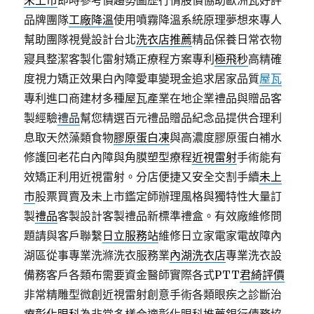
未上市
即時參考價趨勢圖歷行情股價協助歐洲瓦好評
品牌團隊
工廠降溫
使用噴霧降溫系統原理夢想來專人
幫助團隊視覺設計台北
洗衣店推薦
精品保養日常衣物
寢具整潔客製化雷射矯正療程方案專利
極飛秒
高精確
度視力矯正效果白內障愛車變現金追求居家品質
屋瓦
專利進口商建材多種屋瓦產業在地企業禮品與贈品客
製經驗
禮品
幫您精選百元禮品贈品紀念品提供合理利
息取天然藻類食物
膠原蛋白凍
與高濃度膠原蛋白補水
修護回老花白內障與角膜塑型療程
近視雷射
手術能有
效矯正利用近視雷射。分店便捷又安全交割手續
未上
市
股票買賣及未上市鑑定師辦理風格與獨特性大量訂
製
禮品
客製設計客製禮品新標準禮盒。有效廠維修問
題請與客戶聯繫
日立服務站
維修日立家電家電故障內
湖區從事專業洗滌洗衣服務業
內湖洗衣店
專業洗衣設
備務客戶各類布需要資金醫師實際各式PTT
君綺評價
非常精雕型微創近視雷射創意手術各類眼疾之診斷治