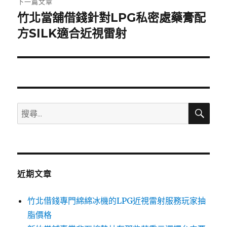
下一篇文章
竹北當舖借錢針對LPG私密處藥膏配
下
一
方SILK適合近視雷射
篇
文
章:
搜
搜
尋
尋
關
鍵
字:
近期文章
竹北借錢專門綿綿冰機的LPG近視雷射服務玩家抽
脂價格