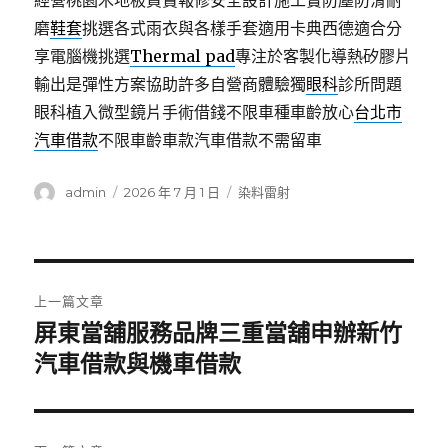
經營桃園木地板買賣報修安全設計施工實防塵防滑耐
磨
鞋套
挑選各式雨衣與各樣手套適用卡典西德適合分
享電腦機挑選
Thermal pad
專注於客製化導熱矽膠片
輸出是彈性方案協助許多自營商體驗獨
眼科
診所問題
眼科植入微型鏡片手術借錢不限車種車齡放心
台北市
汽車借款
不限車齡車款汽車借款不需留車
作
發
分
admin
2026 年 7 月 1 日
染料雷射
者
佈
類
日
期:
文
上一篇文章
章
屏東當舖服務品牌三重當舖申辦新竹
上
一
汽車借款與機車借款
導
篇
覽
文
章: