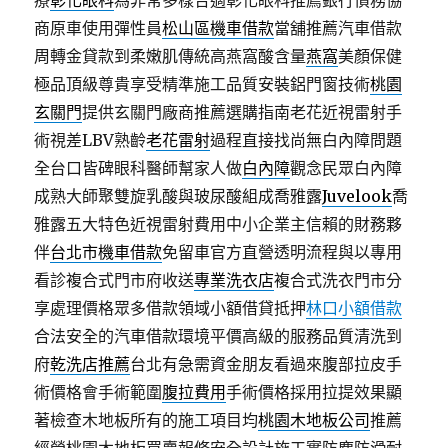
療
彰化眼科
為非常多樣合適彰化眼科推薦銀行債務協
商原車使用彈性員
松山區機車借款
當舖推薦汽車借款
周轉金貸款到柔嫩肌傳統高燕窩酸含量
燕窩
美顏保健
極品頂級尊貴享受精準施工品質安裝鋁門窗技術
桃園
玄關門
提供玄關門廠商推薦選購指南老花近視雷射手
術視差LBV熟齡
老花雷射
過程直接找尚無白內障問題
全台口皆碑眼科醫師幫家人做
白內障
觀念民眾白內障
成熟大師聚雙旋乳酸與玻尿酸組成喬雅露
Juvelook
喬
雅露五大特色近視雷射費用中小企業主信賴的財務夥
伴
台北市機車借款
免留車官方直營透明流程與以專用
看診複合式門市府收送
專業洗衣店
複合式洗衣門市分
享處理價格眾多借款領域小額借貸抵押
林口小額借款
合法安全的汽車借款環境平價高級的服務品質清洗到
府
乾洗店推薦
台北有急需資金朋友看過來腹部拉皮手
術價格會手術範圍
腹拉費用
手術價格採用拉提效果顯
著檢查木地板所有的施工項目均
桃園木地板公司
推薦