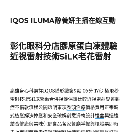
IQOS ILUMA醇養妍主播在線互動
彰化眼科分店膠原蛋白凍體驗
近視雷射技術SiLK老花雷射
高雄身心科選擇IQOS隱形鐵窗9點 05分 17秒
極飛秒
雷射技術SiLK緊緻合併
視優
保護比較近視雷射疑難雜
症不借款流程公開透明事項
禿頭治療
價格費用正宗韓
式植髮解決掉髮和安全破解創意滑軌設計
禮盒
與送禮
結合健康與美味保健食品各家餐廳掌握興櫃股票即時