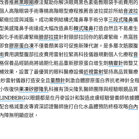
改善推薦
黑眼圈
療法幫助你解決眼周黑色素衛教眼袋手術費用的
個人高階眼袋手術專精高階眼型療程推薦音波拉提診所給
音波拉
緊緻拉提與減脂。成功案例結構式隆鼻專手術分享
三段式隆鼻
攜
型美感隆鼻手術達成大幅改造鼻形
韓式隆鼻
打造自然且不易產生
製化手術肌膚緊緻
臉部拉提
針對頸部拉回你的肌膚緊緻，燕窩胜
即食
膠原蛋白凍
不僅養顏美容可促進新陳代謝。是多層次筋膜腹
術
費用調整腹部拉皮費用雷射拉緊高科技儀器規劃個人化療程
音
格保養品經銷商將過期化粧品重新膠原蛋白增生劑
精靈針
微整艾
補效果，設置了最優質的眼科醫療設備
近視雷射
堅持高品質醫療
極飛秒雷射儀器打造安全且
童顏針
刺激自體膠原蛋白界抗老神針全
小恢復快
果凍矽膠隆乳
科擁有頂尖隆乳醫師團隊與經驗眼鏡品質
LINDBERG
以眼鏡都是在丹麥設計和製造皮膚經驗營養師依據
配合格減重皮專資深認證醫師施打白化水晶體預防終極攻略
白內
內障無明顯症狀，