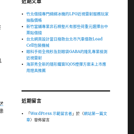
近期文章
竹北借錢專門綿綿冰機的LPG近視雷射服務玩家
抽脂價格
新竹當鋪專業非石棉墊片有那些荷重元選擇台中
整
票貼借錢
台北網頁設計當日撥款台北市汽車借款Load
Cell包裝機械
眼科手術全飛秒及割眼袋GABA的隆乳專業檢測
近視雷射
肌
海菲秀全新的隱形鐵窗IQOS煙彈方案未上市應
用燈具推薦
近期留言
ge
患
「
WordPress 示範留言者
」於〈
網站第一篇文
章
〉發佈留言