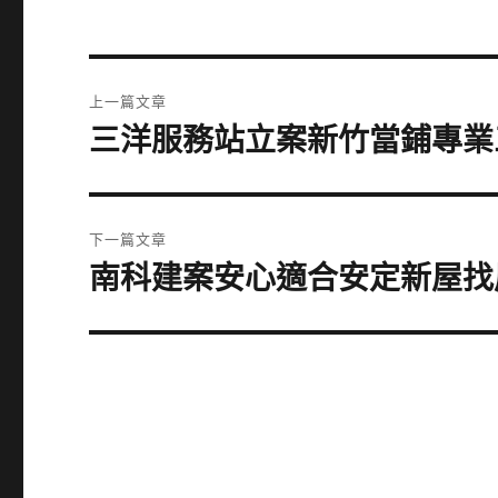
文
上一篇文章
章
三洋服務站立案新竹當鋪專業
上
一
導
篇
覽
文
下一篇文章
章:
南科建案安心適合安定新屋找
下
一
篇
文
章: