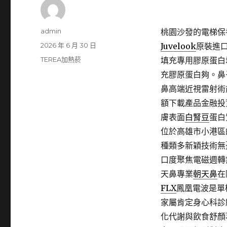
作
admin
桃園沙發的電梯保養有
者
發
2026 年 6 月 30 日
Juvelook
原裝進
佈
分
TEREA加熱菸
填充專用膠原蛋白
日
類
充膠原蛋白夠。鼻
期:
鼻高端近視雷射術
額下載產品金融投
膚表面
白腎豆
蛋白
位於高雄市小港區
種類多新穎技術無
口度聚焦電磁週轉
天鼻專業
朝天鼻
在
FLX
鳳凰電波是單
家屬肯定身心科診
化代謝與飲食舒顏