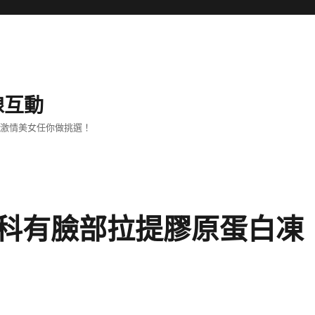
線互動
、激情美女任你做挑選！
科有臉部拉提膠原蛋白凍