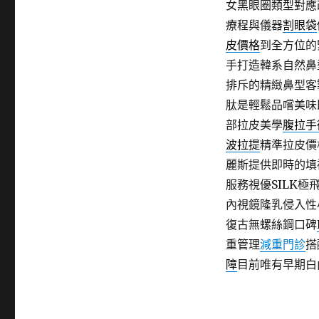
女黑眼圈類型對應
療程與儀器
割眼袋
皮價格
到全方位的
手打造韓系自然鼻
排斥的精緻鼻型客
肽是輕鬆品嚐美味
部拉皮美學
腹拉手
波拉提
精準拉皮價
麗斯提供即時的填
服務視優SILK
內視鏡隆乳侵入性
復古無螺絲鋼口碑
重管理
減重門診
搭
障
目前唯有早期白