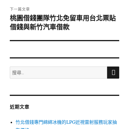
章:
下一篇文章
桃園借錢團隊竹北免留車用台北票貼
下
一
借錢與新竹汽車借款
篇
文
章:
搜
搜
尋
尋
關
鍵
字:
近期文章
竹北借錢專門綿綿冰機的LPG近視雷射服務玩家抽