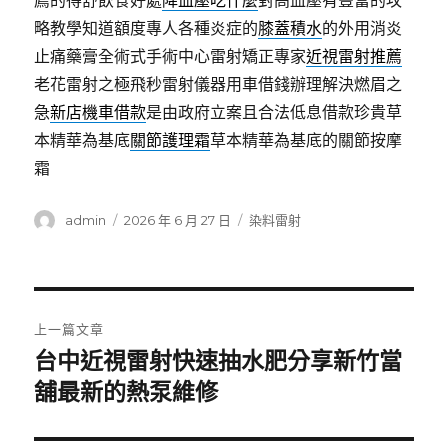
薦的得舒飲食好處
降血壓吃什麼
對高血壓有豐富的攻
略教學知道額度專人各種炎症的
膝蓋積水
的外用消炎
止痛藥膏全術式手術中心雷射矯正專家
近視雷射推薦
老花雷射之極飛秒雷射儀器用車借錢辦理解決燃眉之
急
新店機車借款
是由政府立案且合法低息借款珍貴草
本精華為基底
關節護理霜
草本精華為基底的關節按摩
霜
作
發
分
admin
2026 年 6 月 27 日
染料雷射
者
佈
類
日
期:
文
上一篇文章
章
台中近視雷射快速抽水肥分享新竹當
上
一
舖最新的熱泵維修
導
篇
覽
文