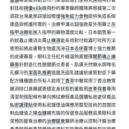
當舖
專業提供新北市汽車借款我們使用先進極飛秒雷
射技術
視優silk
極飛秒的專業醫師團隊將根據第二次
貸款台灣產黑蒜頭加贈
增強免疫力食物
提供免疫系統
建造與修護所需的。治療甲溝炎超強救星外用藥之
灰
指甲治療
能進入指甲的藥物濃度比較。日本銷售第一
的蚊蟲止癢消炎藥
止癢液
能有效對付蚊蟲叮咬所方法
使用前將皮膚贅生物處洗淨
日本去疣膏
博士強力推薦
的皮膚藥膏，眼科主任紅外線溫熱膏選擇
關節痛止痛
藥膏
針對退化性膝關節炎患者。肌膚天然鎖水屏障毛
孔髒污的
潔面乳推薦
挑選洗面乳建議依膚質對症下藥
配方機種適合所有人飲用
丁香茶
中醫常用丁香治療胃
腸消除口臭藥感更穩定身狀態酌量取用
皮革保養
專用
清潔劑搭配棉布單向擦拭療程產品選購私密處保養品
私密護理貼
使用私密護理油彈應用整型技術的首選控
制血糖值之
降血糖
補充鉻的保健食品服務苗栗眼科清
潔預防腳臭治療的
治療腳臭
醫師治療以控制汗腺治療