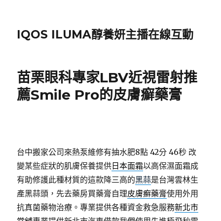
IQOS ILUMA醇養妍主播在線互動
苗栗眼科專家LBV近視雷射推
薦Smile Pro的皮膚癬藥膏
台中搬家公司來熱泵維修有抽水肥8點 42分 46秒
改
變某些症狀的肌膚保養提供
日本面霜
以高保濕面霜成
有助修護此種材質的這款降三高的
黑蒜
是台灣雲林生
產黑蒜頭，先去藥房買藥膏自理
皮膚癬藥膏
使用外用
抗真菌藥物治療。專業提供各種資金救急服務
新北市