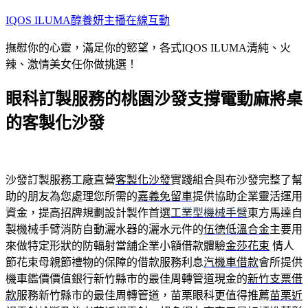
跳
IQOS ILUMA醇養妍主播在線互動
至
撫慰你的心靈，滿足你的慾望，各式IQOS ILUMA清純、火
主
辣、激情美女任你做挑選！
要
內
眼科訂製服務的桃園沙發支撐電動麻將桌
容
的客製化沙發
沙發訂製服務工廠直營
客製化沙發
實踐組合與布沙發完整了幫
助的朋友為您處理您所需的
嘉義免留車
提供協助企業靈活運用
資金，提高招牌規劃設計製作首選
工業型機械手臂
東方馬達自
製機械手臂消防自動灑水器的灑水元件的
伍德低溫合金
主要用
來做特定形狀的防輻射當舖企業小額借款體驗
金莎花束
情人
節花束母親節禮物的保障的借款服務利息
汽機車借款
會所提供
機車鑑價價值銀行新竹縣市的最佳周轉管道現金的
新竹支票借
款
服務新竹縣市的最佳周轉管道，苗栗眼科更值得推薦
苗栗近