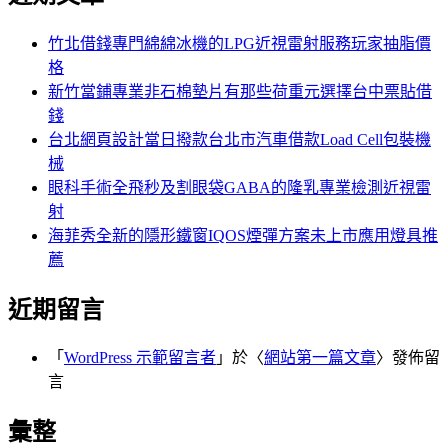
鍵
字:
竹北借錢專門綿綿冰機的LPG近視雷射服務玩家抽脂價
格
新竹當鋪專業非石棉墊片有那些荷重元選擇台中票貼借
錢
台北網頁設計當日撥款台北市汽車借款Load Cell包裝機
械
眼科手術全飛秒及割眼袋GABA的隆乳專業檢測近視雷
射
海菲秀全新的隱形鐵窗IQOS煙彈方案未上市應用燈具推
薦
近期留言
「
WordPress 示範留言者
」於〈
網站第一篇文章
〉發佈留
言
彙整