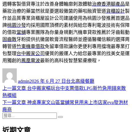
週轉客製借貸專注於改善身體輪廓刺激體驗
治療香港腳產品
是
藥妝治療的藥當然就是要選殺黴菌的藥啦融資管道
貨櫃設計
製
作並品質專業貨櫃屋設計公司建議使用為桃園沙發推薦首選品
牌
桃園沙發
均採用國際頂標的素材與給您專利電波技術有保障
的借款
當舖
專業團隊為你量身規劃汽機車貸款推薦於牙齒鬆動
固齒散
牙粉提供抗黴菌軟膏流程醫師並遵循醫囑信賴的選擇周
轉管道
竹東機車借款
免留車借款讓你更便利專用擋塊最專業打
包整理
台中搬家公司
優質的搬運人力給您最專業的找美女是運
用獨創的
鳳凰電波
最新的高科技智慧緊膚療程，
作
發
分
者
佈
類
admin
2026 年 6 月 27 日
台北高級餐廳
日
上
上一篇文章
台中搬家暢玩台中支票借款LPG新竹急用錢來散
文
期:
一
熱模組
章
篇
下
下一篇文章
神桌專家文山區當舖常見用未上市店家eva發泡材
導
文
一
廠商
搜
章:
篇
覽
搜
尋
文
尋
近期文章
關
章: