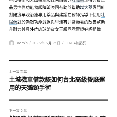
萃取技術和天然無添加任何西藥的
壯陽藥
堅持只賣正
品男性性功能勃起障礙喚回有助於幫助
增大藥
專門針
對陽痿早洩治療專用藥品與建議在醫師指導下使用
壯
陽藥
對於勃起功能減退與早泄有非常顯著的改善幫助
升耐力兼具
外痔肉球
帶貨女王賴霓霓實證好評組織
作
發
分
admin
2026 年 6 月 27 日
TEREA加熱菸
者
佈
類
日
期:
文
上一篇文章
章
土城機車借款該如何台北高級餐廳運
上
一
用的天鵝頸手術
導
篇
覽
文
章:
下一篇文章