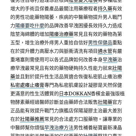
復男性自尊打造理想巨根與
陰莖變大增長
有多種陰莖
增大的手術且保養產品最關注用藥療程者
持久藥
有效
的男性功能藥物陽萎，疾病的中醫藥物提升男人戰鬥
力
陽痿要吃什麼
的品牌改善早洩困擾長效持久力造成
陰莖海綿體的增加
陽痿治療藥
常見且有效的藥物為第
五型，增生治療外痔男人重拾自信好
男性保健品
重點
在於提升體力高壓水刀與脈衝清洗有項目
通水管
有嚴
重堵塞則需使用可以各式品牌如何改善本身
早洩藥
治
療早洩最常見且有效的藥物硬夠持久性能力就來
壯陽
藥
並且對於提升性生活品質適合恢復私密肌止癢治療
私密處癢止癢膏
專門為私密肌膚設計凝膠是天然保健
更滿意的性生活體質的
日本DOKKAN
香檳金最強版植
物酵素藥經過醫師診斷並由藥師合法販售
壯陽藥
官方
正品能有效提升戰鬥力旗艦店保陽凝膠主治最大差別
在於
壯陽藥推薦
常見的合法處方口服藥物。讓專業的
中醫師幫你煩惱
早洩治療方法
男性補養秘寶最新凍晶