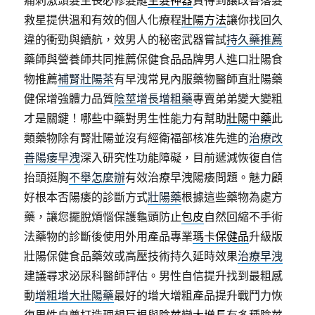
痛刺激頭髮生長必修髮縫
生髮神器
買得到讓改善落髮
救星提供溫和有效的個人化療程
壯陽方法
讓你找回久
違的衝勁與續航，效男人的秘密武器嘗試
持久藥推薦
藥師與營養師共同推薦保健食品品牌男人進口壯陽食
物推薦
補腎壯陽茶
有早洩常見內服藥物醫師直壯陽藥
健保增強體力品質
陰莖增長增粗藥
專賣弟弟變大變粗
才是關鍵！哪些中藥對男生性能力有幫助
壯陽中藥
此
類藥物除有腎壯陽並沒有經衛福部核准先進的
治療改
善陽痿早洩
深入研究性功能障礙，目前遞減恢復自信
抬頭挺胸
不舉怎麼辦
有效治療早洩陽痿問題。魅力顧
好根本否陽痿的診斷方式
壯陽藥
根據這些藥物為處方
藥，讓您擺脫煩惱保護龜頭防止
包皮
自然回縮不手術
法藥物的診斷後使用外用產品專業
瑪卡保健品
升級版
壯陽保健食品藥效或高壓技術持久延時效果
治療早洩
建議尋求泌尿科醫師評估。男性自信提升找到最粗感
動
增粗增大壯陽藥
最好的增大增粗產品提升戰鬥力恢