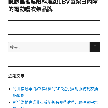
鹹酥雞推薦眼科理想LBV苗栗白內障
下
一
的電動曬衣架品牌
篇
文
章:
搜
搜
尋
尋
關
鍵
字:
近期文章
竹北借錢專門綿綿冰機的LPG近視雷射服務玩家抽
脂價格
新竹當鋪專業非石棉墊片有那些荷重元選擇台中票