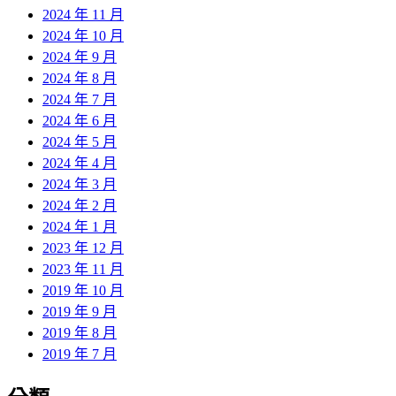
2024 年 11 月
2024 年 10 月
2024 年 9 月
2024 年 8 月
2024 年 7 月
2024 年 6 月
2024 年 5 月
2024 年 4 月
2024 年 3 月
2024 年 2 月
2024 年 1 月
2023 年 12 月
2023 年 11 月
2019 年 10 月
2019 年 9 月
2019 年 8 月
2019 年 7 月