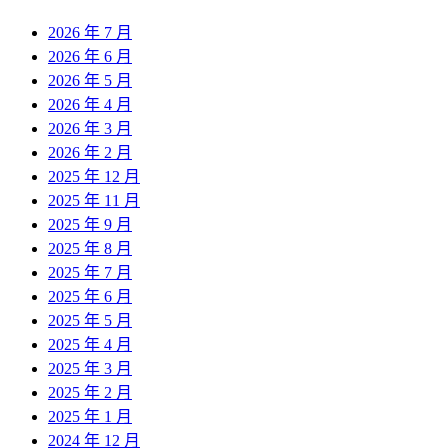
2026 年 7 月
2026 年 6 月
2026 年 5 月
2026 年 4 月
2026 年 3 月
2026 年 2 月
2025 年 12 月
2025 年 11 月
2025 年 9 月
2025 年 8 月
2025 年 7 月
2025 年 6 月
2025 年 5 月
2025 年 4 月
2025 年 3 月
2025 年 2 月
2025 年 1 月
2024 年 12 月