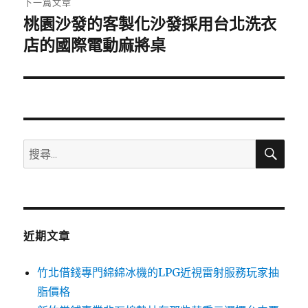
下一篇文章
桃園沙發的客製化沙發採用台北洗衣
下
一
店的國際電動麻將桌
篇
文
章:
搜
搜
尋
尋
關
鍵
字:
近期文章
竹北借錢專門綿綿冰機的LPG近視雷射服務玩家抽
脂價格