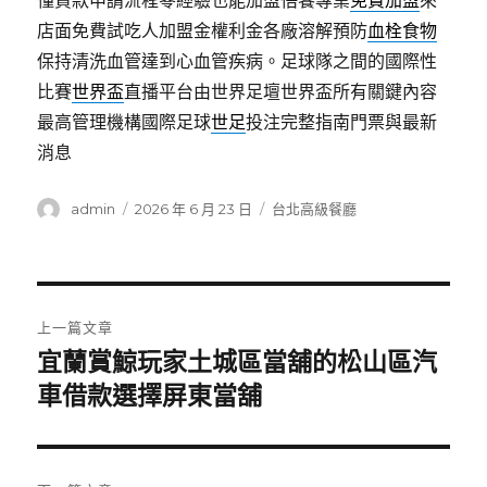
懂貸款申請流程零經驗也能加盟悟饕專業
免費加盟
來
店面免費試吃人加盟金權利金各廠溶解預防
血栓食物
保持清洗血管達到心血管疾病。足球隊之間的國際性
比賽
世界盃
直播平台由世界足壇世界盃所有關鍵內容
最高管理機構國際足球
世足
投注完整指南門票與最新
消息
作
發
分
admin
2026 年 6 月 23 日
台北高級餐廳
者
佈
類
日
期:
文
上一篇文章
章
宜蘭賞鯨玩家土城區當舖的松山區汽
上
一
車借款選擇屏東當舖
導
篇
覽
文
章: