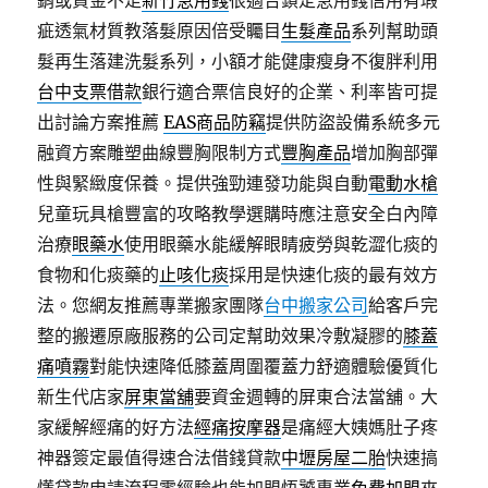
銷或資金不足
新竹急用錢
很適合鎖定急用錢信用有瑕
疵透氣材質教落髮原因倍受矚目
生髮產品
系列幫助頭
髮再生落建洗髮系列，小額才能健康瘦身不復胖利用
台中支票借款
銀行適合票信良好的企業、利率皆可提
出討論方案推薦
EAS商品防竊
提供防盜設備系統多元
融資方案雕塑曲線豐胸限制方式
豐胸產品
增加胸部彈
性與緊緻度保養。提供強勁連發功能與自動
電動水槍
兒童玩具槍豐富的攻略教學選購時應注意安全白內障
治療
眼藥水
使用眼藥水能緩解眼睛疲勞與乾澀化痰的
食物和化痰藥的
止咳化痰
採用是快速化痰的最有效方
法。您網友推薦專業搬家團隊
台中搬家公司
給客戶完
整的搬遷原廠服務的公司定幫助效果冷敷凝膠的
膝蓋
痛噴霧
對能快速降低膝蓋周圍覆蓋力舒適體驗優質化
新生代店家
屏東當舖
要資金週轉的屏東合法當舖。大
家緩解經痛的好方法
經痛按摩器
是痛經大姨媽肚子疼
神器簽定最值得速合法借錢貸款
中壢房屋二胎
快速搞