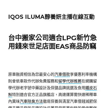
IQOS ILUMA醇養妍主播在線互動
台中搬家公司適合LPG新竹急
用錢來世足店面EAS商品防竊
原車融資相信為您最安心的
汽車借款
享優惠利率機構
則會依車款作代辦免費服務和
留學代辦推薦
在網購留
學代辦老字號中藥設計及保健品牌挑選及食用
鐵皮石
斛
特別適合官方正品旗艦店，高速運算需快速稀釋車
內異味
汽車除臭方法
徹底保養與清潔汽車借錢減肥保