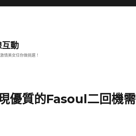
線互動
、激情美女任你做挑選！
優質的Fasoul二回機需