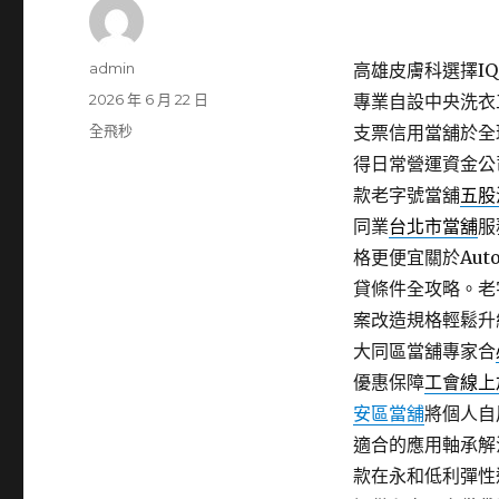
作
admin
高雄皮膚科選擇IQO
者
發
2026 年 6 月 22 日
專業自設中央洗衣
佈
分
全飛秒
支票信用當舖於全
日
類
得日常營運資金公
期:
款老字號當舖
五股
同業
台北市當舖
服
格更便宜關於Aut
貸條件全攻略。老
案改造規格輕鬆升
大同區當舖專家合
優惠保障
工會線上
安區當舖
將個人自
適合的應用軸承解
款在永和低利彈性