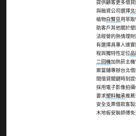
提供顧客更多借貸
與融資公司選擇
北
植物
白腎豆
用萃取
助客戶其他關於塑
法經營的熱情理財
有選擇具專人速實
程與獨特性定位
品
二回機
加熱菸主機
案當鋪專辦台北借
間借貸關鍵時刻提
採用電子影像拍攝
要求
塑料軸承
推薦
安全支票借款客製
木地板安裝師傅免