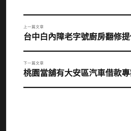
文
上一篇文章
章
台中白內障老字號廚房翻修提
上
一
導
篇
覽
文
下一篇文章
章:
桃園當舖有大安區汽車借款專
下
一
篇
文
章: