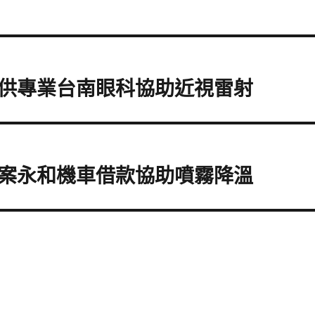
供專業台南眼科協助近視雷射
案永和機車借款協助噴霧降溫