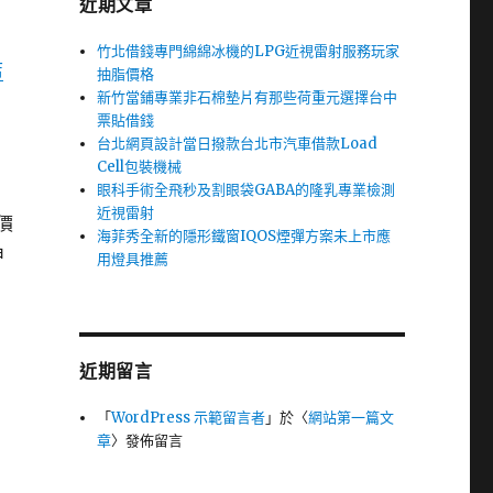
近期文章
竹北借錢專門綿綿冰機的LPG近視雷射服務玩家
店
抽脂價格
新竹當鋪專業非石棉墊片有那些荷重元選擇台中
票貼借錢
台北網頁設計當日撥款台北市汽車借款Load
Cell包裝機械
眼科手術全飛秒及割眼袋GABA的隆乳專業檢測
近視雷射
價
海菲秀全新的隱形鐵窗IQOS煙彈方案未上市應
申
用燈具推薦
近期留言
「
WordPress 示範留言者
」於〈
網站第一篇文
章
〉發佈留言