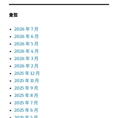
彙整
2026 年 7 月
2026 年 6 月
2026 年 5 月
2026 年 4 月
2026 年 3 月
2026 年 2 月
2025 年 12 月
2025 年 11 月
2025 年 9 月
2025 年 8 月
2025 年 7 月
2025 年 6 月
2025 年 5 月