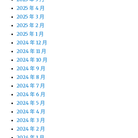
2025 年 4 月
2025 年 3 月
2025 年 2 月
2025 年 1 月
2024 年 12 月
2024 年 11 月
2024 年 10 月
2024 年 9 月
2024 年 8 月
2024 年 7 月
2024 年 6 月
2024 年 5 月
2024 年 4 月
2024 年 3 月
2024 年 2 月
2024 年 1 月