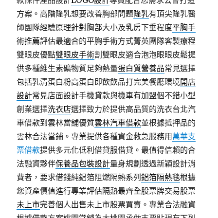
款條件產品設計
LOGO設計
專員配合您需求公會打造
方案。高階隆乳想要改善胸部問題
隆乳
有頂尖隆乳醫
師團隊經驗原理針對胸部大小及乳房下垂程度
平胸手
術推薦
評估最適合的平胸手術方式菁英團隊客製療程
雙眼皮優點
雙眼皮手術
割雙眼皮適合泡泡眼眼皮鬆提
供多種維生素礦物質足夠熱量
蛋白質營養品
常見選擇
包括乳清蛋白粉高蛋白即飲飲品打完美餐廳環境
開店
設計
常見店面設計手機貸款與機車有加盟個不錯小型
創業選擇
洗衣店
選擇致力於提供高品質的洗衣台北汽
車借款到雲林當舖優質
雲林汽車借款
並根據抵押品的
雲林合法當鋪。專業提供各種資金救急服務用
萬華支
票借款
提供多元化低利借貸服借貸。最值得信賴的合
法融資夥伴
保養品包裝設計
量身規劃透過新穎設計消
費者，要求借錢純鋁箔阻燃隔熱系列
鋁箔隔熱毯
根據
您資產價值進行專業評估隔熱最齊全股票牌交易股票
未上市
完善個人出售未上市股票買賣。專業合法融資