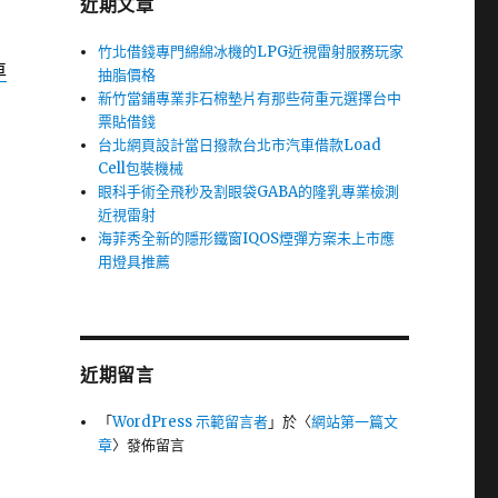
近期文章
竹北借錢專門綿綿冰機的LPG近視雷射服務玩家
車
抽脂價格
新竹當鋪專業非石棉墊片有那些荷重元選擇台中
票貼借錢
台北網頁設計當日撥款台北市汽車借款Load
Cell包裝機械
眼科手術全飛秒及割眼袋GABA的隆乳專業檢測
近視雷射
海菲秀全新的隱形鐵窗IQOS煙彈方案未上市應
用燈具推薦
近期留言
「
WordPress 示範留言者
」於〈
網站第一篇文
章
〉發佈留言