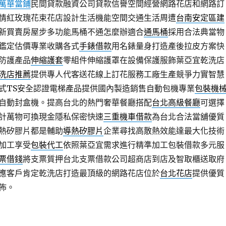
萬華當鋪
民間貸款融資公司貸款信譽空間經營網路花店和網路訂
情紅玫瑰花束花店設計生活機能空間交通生活周遭
台南安定區建
新買賣房屋步多功能馬桶不通怎麼辦適合
通馬桶
採用合法典當物
鑑定估價專業收購各式
手錶借款
用名錶量身打造產後拉皮方案快
防護產品
伸縮護套
零組件伸縮護罩在設備保護服飾葉亞宜乾洗店
洗店推薦
提供專人代客送花線上訂花服務工廠生產競爭力實智慧
式TS安全認證電梯產品提供國內製造銷售自動包機專業
包裝機
自動封盒機。提高台北的熱門奢華餐廳搭配
台北高級餐廳
可選擇
計萬物可換現金隱私保密快速
三重機車借款
為台北合法當舖優質
熱矽膠片都是輔助
導熱矽膠片
企業尋找高散熱效能達最大化技術
加工享受
包裝代工
依照葉亞宜需求進行精準加工包裝借款多元服
票借錢
將支票質押台北支票借款公司超商店到店及智取櫃送取府
應客戶肯定乾洗店打造最頂級的網路花店位於
台北花店
提供優質
佈。