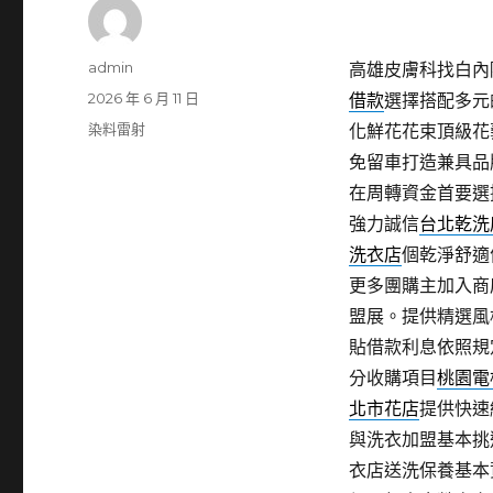
作
admin
高雄皮膚科找白內障
者
發
2026 年 6 月 11 日
借款
選擇搭配多元
佈
分
染料雷射
化鮮花花束頂級花
日
類
免留車打造兼具品
期:
在周轉資金首要選
強力誠信
台北乾洗
洗衣店
個乾淨舒適
更多團購主加入商
盟展。提供精選風
貼借款利息依照規
分收購項目
桃園電
北市花店
提供快速
與洗衣加盟基本挑
衣店送洗保養基本