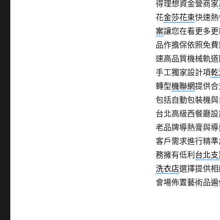
得理想資金營商家
花
金莎花束
快速熱
案
讓您在看更多更
品作擔保依照免費
速高品質機械軌道
手工獨家設計項
乾
轉型
機聯網
提供合
包括自動包裝機與
台北高級西餐廳設
老品牌導熱膏與導
客戶需求進行精準
務擁有低利
台北支
洗衣店
選擇提供相
會場佈置藝術品遍