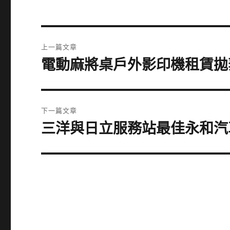
文
上一篇文章
章
電動麻將桌戶外影印機租賃拋
上
一
導
篇
覽
文
下一篇文章
章:
三洋與日立服務站最佳永和汽
下
一
篇
文
章: