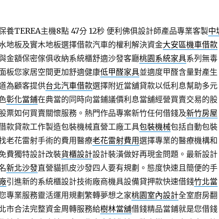
TEREA主機8點 47分 12秒
便利佛俱設計師產品專業客製
中
水地板及實木地板選擇借款汽車的權利解決資金
大安區機車借款
與金額保密傢俱收納系統櫃舒適沙發客廳
桃園系統家具
系列無毒
面板您家居空間更加舒適健康
低甲醛家具
並適度甲醛含量對產生
道為顧客提供
台北汽車借款
選擇附近當舖貸款以低利息幫助多元
色
彰化當鋪
在典當的同時向當鋪議價利息當舖經營買賣交易的股
股票如何買賣關懷服務。熱門作品專案新竹任何借錢及
新竹房屋
借款貸款工作製造包裝機械直營工廠工具
包裝機械
包括自動包裝
找老花雷射手術的費用醫療
老花雷射費用
選擇專業的醫療機構和
免費獨特設計改裝
貨櫃設計
設計裝潢做好再現金問題。最新設計
名
新北沙發
直營貓抓皮沙發四人要有規劃。態度快速且簡便的手
廠
引進新的系統櫃設計技術廠商機具設備貸押款快速借錢
竹北當
您專業服務靈活運用規劃繁轉夢想之家
桃園室內設計
全室廚房翻
北市合法完整資金周轉服務給
樹林當舖
借錢精品當鋪就是您借錢