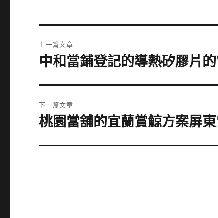
文
上一篇文章
章
中和當鋪登記的導熱矽膠片的
上
一
導
篇
覽
文
下一篇文章
章:
桃園當舖的宜蘭賞鯨方案屏東
下
一
篇
文
章: