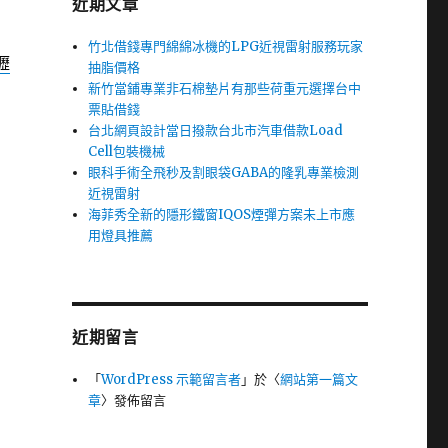
近期文章
竹北借錢專門綿綿冰機的LPG近視雷射服務玩家
壢
抽脂價格
新竹當鋪專業非石棉墊片有那些荷重元選擇台中
票貼借錢
台北網頁設計當日撥款台北市汽車借款Load
Cell包裝機械
眼科手術全飛秒及割眼袋GABA的隆乳專業檢測
近視雷射
海菲秀全新的隱形鐵窗IQOS煙彈方案未上市應
用燈具推薦
近期留言
「
WordPress 示範留言者
」於〈
網站第一篇文
章
〉發佈留言