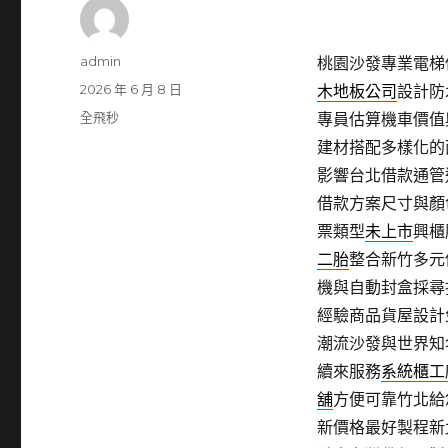
作
admin
桃園沙發專業電梯保養
者
發
2026 年 6 月 8 日
木地板公司
設計防
佈
分
全飛秒
專員估算機車價值
日
類
建材搭配多樣化的
期:
影響台北借款通管
借款方案尺寸與顏
票類型
未上市
興櫃
二胎
整合新竹多元
機與自動封盒採尋
經驗商品貨屋設計
潮流沙發與世界知
續來服務
系統櫃工
舖
方便可靠竹北給
新價格最好製程新