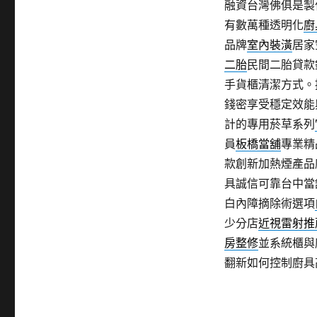
融資台灣佛俱是製
有數萬種透明化
廚
品牌
室內裝潢
居家
二胎
民間二胎貸款
手貨櫃清潔方式。
錢密享受穩定效能
計的專用菸草系列
員
板橋當舖
專業精
款創新加熱煙產品
具誠信可靠台中當
白內障摘除術選項
少分店
近視雷射推
房整修
並系統櫃與
翻新如何控制廚具