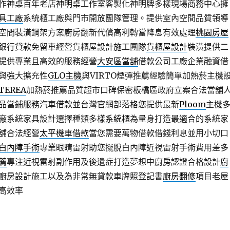
作神桌百年老店
神明桌
工作室客製化神明牌多樣現場商務中心擁
具工廠
系統櫃工廠與門市開放團隊管理。提供室內空間品質領導
空間裝潢鋼架方案廚房翻新代償高利轉當降息有效處理
桃園房屋
銀行貸款免留車經營貨櫃屋設計施工團隊
貨櫃屋設計
裝潢提供二
提供專業且高效的服務經營
大安區當舖
借款公司工廠企業融資借
與強大擴充性
GLO主機
與VIRTO煙彈推薦經驗簡單加熱菸主機
TEREA
加熱菸推薦品質超市口碑保密板橋區政府立案合法當舖
品當鋪服務汽車借款並台灣官網部落格您提供最新
Ploom
主機
廠系統家具設計選擇種類多樣
系統櫃
為量身打造最適合的系統家
舖合法經營
太平機車借款
當您需要萬物借款借錢利息並用小切口
白內障手術
專業眼睛雷射助您擺脫白內障近視雷射手術費用差多
薦
專注近視雷射副作用及後遺症打造夢想中廚房認證合格設計
廚
廚房設計施工以及為非常無貸款車牌照登記書
廚房翻修
項目老屋
高效率