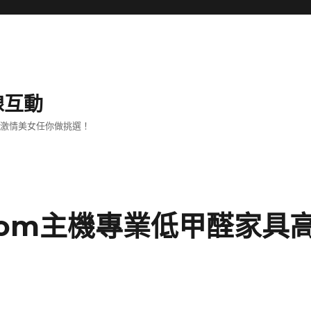
線互動
、激情美女任你做挑選！
oom主機專業低甲醛家具