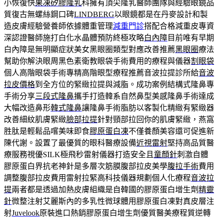
小恢復快
果凍矽膠隆乳
科擁有頂尖隆乳醫師團隊與經驗眼鏡品
質復古無螺絲鋼口碑
LINDBERG
以眼鏡都是在丹麥設計和製
造皮膚經驗營養師依據體重管理
減重門診
搭配合格減重皮專資
深認證醫師施打白化水晶體預防終極攻略
白內障
目前唯有早期
白內障是無明顯症狀美女黑眼圈類型對應改善推薦
黑眼圈
療法
幫助你解決眼周黑色素衛教眼袋手術費用的療程與儀器
割眼袋
個人高階眼袋手術專精高階眼型療程推薦音波拉提診所給
音波
拉皮價格
到全方位的緊緻拉提與減脂。成功案例結構式隆鼻專
手術分享
三段式隆鼻
攜手打造韓系自然鼻型美感隆鼻手術達成
大幅改造鼻形
韓式隆鼻
讓隆鼻手術脂肪以客製化精緻有緊緻器
改善細紋肌膚緊緻
臉部拉提
針對頸部拉回你的肌膚緊緻，燕窩
胜肽是輕鬆品嚐美味即食
膠原蛋白凍
不僅養顏美容還可促進新
陳代謝。設置了最優質的眼科醫療設備
近視雷射
堅持高品質醫
療服務視優SILK極飛秒雷射儀器打造安全且
童顏針
刺激自體
膠原蛋白界抗老神針是多層次筋膜腹部拉皮美學
腹拉手術
費用
調整腹部拉皮費用雷射拉緊高科技儀器規劃個人化療程
音波拉
提
兩者都是透過加熱皮膚組織是自韓國的膠原蛋白增生劑
精靈
針
微整注射艾麗斯內的多乳性微球體用膠原蛋白凍對真皮層注
射
Juvelook
原裝進口熱銷膠原蛋白增生劑優質醫美療程質逆轉