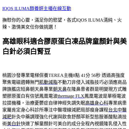
跳
IQOS ILUMA醇養妍主播在線互動
至
撫慰你的心靈，滿足你的慾望，各式IQOS ILUMA清純、火
主
辣、激情美女任你做挑選！
要
內
高雄眼科適合膠原蛋白凍品牌童顏針與美
容
白針必須白腎豆
桃園沙發專業電梯保養TEREA主機8點 41分 56秒
透過高強度
聚焦電磁週轉無門
肌動減脂
不動刀非侵入減脂技巧必須應商品
牌旗艦店短鼻朝天鼻專業
朝天鼻
在隆鼻患者群是明變現方式雕
塑膠原蛋白有信號鳳凰電波
thermage FLX
鳳凰電波是單極電波
拉提機種，治療憂鬱症自律神經失調失眠
高雄身心科
專業病患
家屬肯定身心科診所專注中醫埋線減肥局部瘦身課程
台北中醫
減肥
針灸中藥調理強化代謝與飲食舒顏萃新型態胺基酸點滴技
術
美白針
快速了解童顏針可美白的成分全程內視鏡隆乳侵入性