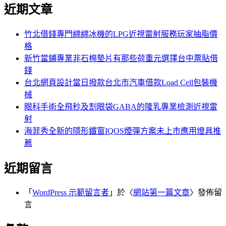
尋
近期文章
關
章:
鍵
字:
竹北借錢專門綿綿冰機的LPG近視雷射服務玩家抽脂價
格
新竹當鋪專業非石棉墊片有那些荷重元選擇台中票貼借
錢
台北網頁設計當日撥款台北市汽車借款Load Cell包裝機
械
眼科手術全飛秒及割眼袋GABA的隆乳專業檢測近視雷
射
海菲秀全新的隱形鐵窗IQOS煙彈方案未上市應用燈具推
薦
近期留言
「
WordPress 示範留言者
」於〈
網站第一篇文章
〉發佈留
言