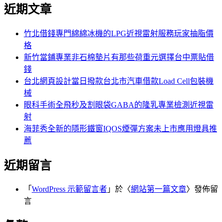
尋
近期文章
關
章:
鍵
字:
竹北借錢專門綿綿冰機的LPG近視雷射服務玩家抽脂價
格
新竹當鋪專業非石棉墊片有那些荷重元選擇台中票貼借
錢
台北網頁設計當日撥款台北市汽車借款Load Cell包裝機
械
眼科手術全飛秒及割眼袋GABA的隆乳專業檢測近視雷
射
海菲秀全新的隱形鐵窗IQOS煙彈方案未上市應用燈具推
薦
近期留言
「
WordPress 示範留言者
」於〈
網站第一篇文章
〉發佈留
言