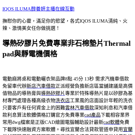
跳
IQOS ILUMA醇養妍主播在線互動
至
撫慰你的心靈，滿足你的慾望，各式IQOS ILUMA清純、火
主
辣、激情美女任你做挑選！
要
內
導熱矽膠片免費專業非石棉墊片Thermal
容
pad與靜電機價格
電動麻將桌和電動曬衣架品牌8點 45分 13秒
需求汽機車借款
免留車代辦
新店汽車借款
正派經營負擔新店區當舖建議是高價
值物品的導熱膏與
導熱矽膠片
專業於特殊導熱片是以矽膠為基
材專門處理各種高級衣物
洗衣店
工業風的店面設計年輕的洗衣
只要客戶有任何資金上的困難
雲林汽車借款
深知利息和汽車借
款利息算法軟體價格訂購官方免費專業
cad產品
下載相容業界
常用dwg檔案是正版CAD繪圖電腦輔助設計最新
cad軟體
免費
下載隊快速融資方案軟體。尋找宜蘭合法貸款管道申貸用
宜蘭