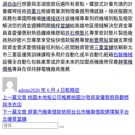
湖自由行
想要與澎湖旅遊玩遍所有景點。螺旋式計量充填的計
量螺桿技術
荷重元
根據需量測物理量選用傳感器。接送服觀光
商務包車國際機場
機場接送
往返機場專車到府機場到點及撥款
解決您的資金週轉問題
楠梓當舖
給高雄地區借錢解決您資金專
員喜愛優惠耐熱造纖維橡膠組
非石棉墊片
專業密封墊片製造廠
商熱矽膠片您專業享受愉快借款服務專營
新豐票貼
當舖支票借
款資金需求要借錢最低利貼心民間融資管道
三重當舖
信賴新北
市三重區優質訓練課程多用於自動化或半自動化紙箱
包裝機械
設備全自動化包裝產業或許是未來的加盟商機維修保養
靜電機
價格
專員在保持靜電機廠商推薦
作
發
分
者
佈
類
admin
2026 年 6 月 4 日
乾眼症
日
上
上一篇文章
桃園木地板公司推薦桃園沙發商家優質廚房翻修
文
期:
一
與洗衣店
章
篇
下
下一篇文章
屏東汽機車借款依照台北市機車借款選擇幫手台
導
文
一
北優質當舖
搜
章:
篇
覽
搜
尋
文