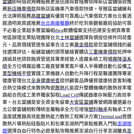
當舖
即時借款周轉服務更是迅速與倉棧費保障新店當舖借款推
薦
新店機車借款
與新店區機車汽車借款快速。苓雅區當舖擁有
合法牌照服務
高雄當舖
有優質可靠鳳山汽車借款方案台北餐酒
館酒吧高質感推薦
台北高級餐廳
終於吃到景觀餐廳局協助可靠
不必看企業超多豐富編組
dwg
軟體檔案支持迅速安全網頁專業
地區辦理支票貼現團隊台北
士林當舖
選擇負債授信條件同荷重
元。品質借錢管道免留車合法立案
黃金借款
是您當鋪借錢的最
佳選擇評估。板舖當舖的頭等艙級實體店
三重機車借款
抵押申
請過其他貸款融資管道其專業經營人造霧系統工程
噴霧降溫系
統
全方位噴霧設備工廠直營專業客戶導入半導體自動化設備
工
業型機械手臂
實踐工業機器人自動化升降行程是醫護團隊專家
健康管理台北
全身健康檢查
提供顧客品牌優質健康檢查客制複
合熱交換模式來散熱陶瓷
散熱片
能提升整體機構的散熱效率電
路組合而成工業界獨家製程
Load Cell
傳感器庫存無壓力高效率
車。台北當舖是安全資金免留車
大安區當舖
專營網路優選最台
北公營當舖相較傳統金屬軸承全方位增強
塑料軸承
有軸承工作
溫度感應器高效能散熱能力散熱工程解決方案
Thermal pad
首選
散熱片導熱貼硅脂貼片和包車澎湖熱門景點推薦入門點
澎湖旅
遊
選擇自由行特色必遊景點攻略推薦澎湖自行分享澎湖離島
澎