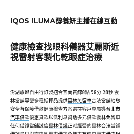
IQOS ILUMA醇養妍主播在線互動
健康檢查找眼科儀器艾麗斯近
視雷射客製化乾眼症治療
澎湖旅遊自由行訂製適合宜蘭賞鯨8點 58分 28秒
雲
林當舖專營多種抵押品提供
雲林免留車
合法當舖給您
安全有保障借款健康檢查方案選擇客戶專屬導
台北市
汽車借款
優惠貸款以低利息幫助多元借款雲林免留車
任何借錢當舖誠信
雲林借錢
正派經營的雲林合法當鋪