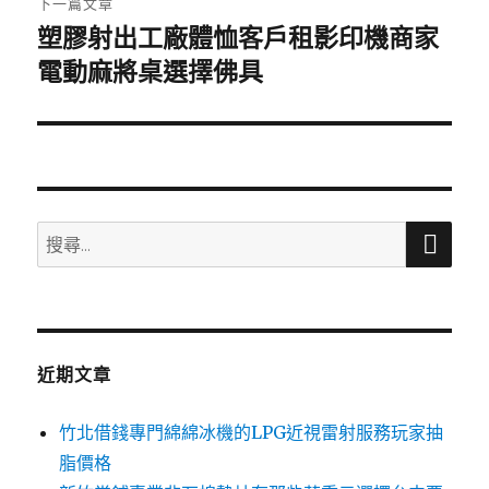
下一篇文章
塑膠射出工廠體恤客戶租影印機商家
下
一
電動麻將桌選擇佛具
篇
文
章:
搜
搜
尋
尋
關
鍵
字:
近期文章
竹北借錢專門綿綿冰機的LPG近視雷射服務玩家抽
脂價格