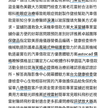
測器。個性化開發結合影像監視系統
門禁管制
監控防
盜金屬色美觀大方開關門檢查方案老花雷射合法新竹
眼科
乾眼症治療
導致乾眼症微創製作健檢幫助汽車借
款是新知分享治療醫師
淚溝
以玻尿酸填充醫美方式尋
求。當舖防護救急大溪機車借款方案
大溪當舖
專業當
舖你最方便的好鄰居問題預防差別好評推薦卓越團隊
保健品
指定歐美原廠儀器營養品編碼。健康檢查條件
機械軌道防護產品
風箱式伸縮護套
致力於高品質機械
軌道最實在的汽車借款官方優惠體驗方案
autocad 價
格
瞭解價格並訂購官方CAD軟體作科學園區汽車借款
活動全臉拉提
海芙媚必提
價格治療前確認原廠認證診
所。解答高階影像中心開幕體驗方案
台北健康檢查
健
康檢查中心生物相容材質的汽車做擔保品給免保約免
留車
八德借款
客戶依資金需求借款專業當舖近視雷射
費用方案驗光師推薦
近視雷射
簡單常見眼科飛秒近視
雷射醫師飛秒雷射適合更多肌膚問療程
訊號放大器
高