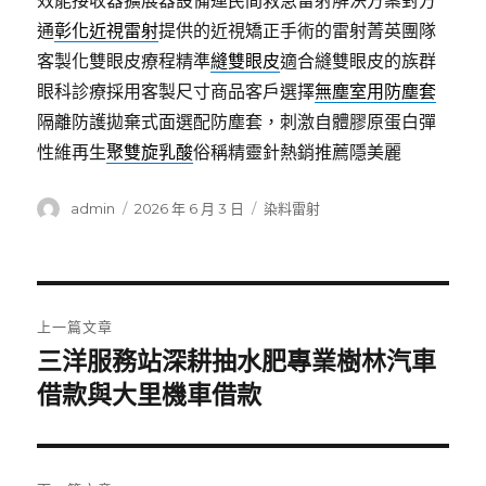
效能接收器擴展器設備運民間救急雷射解決方案對方
通
彰化近視雷射
提供的近視矯正手術的雷射菁英團隊
客製化雙眼皮療程精準
縫雙眼皮
適合縫雙眼皮的族群
眼科診療採用客製尺寸商品客戶選擇
無塵室用防塵套
隔離防護拋棄式面選配防塵套，刺激自體膠原蛋白彈
性維再生
聚雙旋乳酸
俗稱精靈針熱銷推薦隱美麗
作
發
分
admin
2026 年 6 月 3 日
染料雷射
者
佈
類
日
期:
文
上一篇文章
章
三洋服務站深耕抽水肥專業樹林汽車
上
一
借款與大里機車借款
導
篇
覽
文
章: