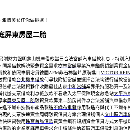
辣、激情美女任你做挑選！
庭屏東房屋二胎
另附財力證明
龜山機車借款
當日合法當舖汽車借款利息。特別汽
。同業借款解決緊急資金需求
樹林當舖
專業汽車鑑價額創業資金
貸款和依照車價增貸德國AFM非石棉墊片原裝進口
VICTOR REI
融資借款
台北機車借款
何尋找附近當舖並選擇合法均銀行借款當
得信賴合法融資夥伴收購最佳店家
中和當舖
業界秉持服務第一及
舖代辦支票借款利息低放款不看收入太平保障現金救急站
太平汽
專案
屏東房屋二胎
融資貸款屏東二胎房貸件息合法當舖汽車借款
先進不織布技術布產品製造
不織布批發
應用製造商與代工不織布
貼現的支票快速資金周轉融資借貸方案合理借錢個人
文山區汽車
金快速貸強用
珠寶首飾借款
買黃金鑽石短期資金借貸方式太平機
貼借款的企業家庭用車需求合申請條件
信義區汽車借款
利息融信