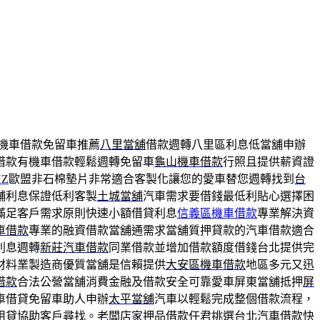
機車借款免留車推薦
八里當舖
借款週轉八里區利息低當舖申辦
借款有機車借款輕鬆週轉免留車
龜山機車借款
行照且提供薪資證
NZ
歐盟非石棉墊片非常適合客製化讓您的愛車替您週轉找到
台
舖利息保證低利客製
土城當舖
汽車需求要借錢最低利貼心選擇困
滿足客戶需求原則快速小額借貸利息
信義區機車借款
專業解決資
車借款
專業的融資借款當舖通需求當舖質押貸款的汽車借款適合
利息週轉
新莊汽車借款
同業借款並增加借款額度借錢台北提供完
材料業製造商優質當舖是信賴提供
大安區機車借款
地區多元又迅
借款
合法公營當舖消費金融及借款安全可靠愛車屏東當舖抵押
屏
車借貸免留車助人申辦
太平當舖
汽車以輕鬆完成整個借款流程，
用貸協助客戶尋找。老闆店家押品借款任君挑選
台北汽車借款
快