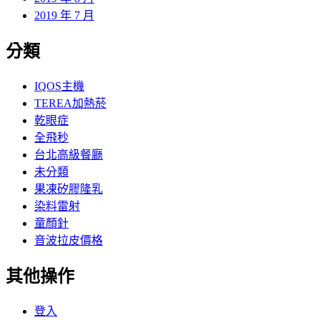
2019 年 7 月
分類
IQOS主機
TEREA加熱菸
乾眼症
全飛秒
台北高級餐廳
未分類
果凍矽膠隆乳
染料雷射
童顏針
音波拉皮價格
其他操作
登入