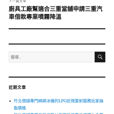
下一篇文章
廚具工廠幫適合三重當舖申請三重汽
下
一
車借款專業噴霧降溫
篇
文
章:
搜
搜
尋
尋
關
鍵
字:
近期文章
竹北借錢專門綿綿冰機的LPG近視雷射服務玩家抽
脂價格