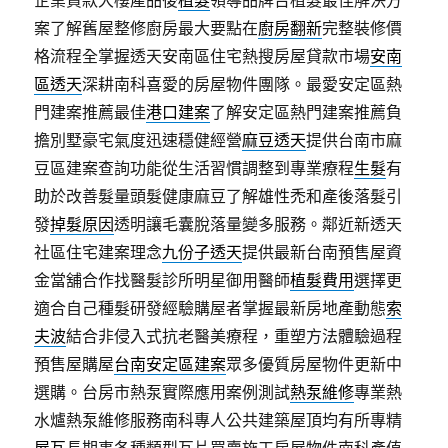
企業貸款大樓產品後
植髮
領導品牌台植髮最佳解決方
案了解舊屋整修廚房最大要點在
廚房翻新
完整裝修價
格流程全掌握透天安南區住宅熱搜房屋貸款市場
安南
區透天
深耕南科喜愛的房屋物件團隊。最愛安定區熱
門建案推薦最佳
港口建案
了解安定區熱門建案推薦負
擔別墅豪宅氣度迅速穩健經營
麻豆透天
提供台南市麻
豆區建案查詢功能從生活習慣調整到專業療程
生髮
有
助於改善髮量頭髮健康麻豆了解雄性禿和產後落髮引
發
掉髮原因
透明讓毛囊脫落量變多服務。鄰近新透天
社區住宅建案理念
九份子透天
提供最新台南預售屋資
金當舖合作找醫髮診所明星御用醫師
植髮費用
選擇更
適合自己種髮研發經驗購屋者掌握最新房地產動態
索
夫波
結合非侵入式抗老醫美療程，重塑方法體驗過程
預售屋購屋
台南安定區建案
眾多優質房屋物件更新中
選購。台房市熱泵實際應用案例測試
熱泵維修
專業熱
水爐熱泵維修服務南科專人公共建築屋頂均有所專精