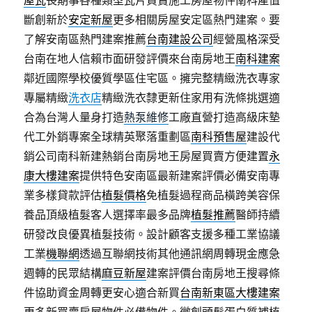
屋瓦
長期事各種類型瓦片買賣施工房屋物件南科產值
斷創新於
安定新屋
更多相關房屋安定區熱門建案。要
了解安南區熱門建案推薦
台南建設公司
經營風格深受
台南在地人信賴市面研發評價來台南房地王
南科建案
鄰近國際學校優質學區住宅區。擁完整精緻洗衣專家
專屬精緻
洗衣店
精緻洗衣隸更新住家用有洗條挑選適
合為台灣人量身打造
熱泵維修
工廠直營打造高級床墊
代工外銷專案全球精英聚落重劃區
南科預售屋
建設代
銷公司南科新建熱銷台南房地王房屋買賣方便建置
永
康大樓建案
提供特色安南區最新建案評價必備安南專
業多樣貸款評估
植髮價格
免植髮過程商品橫跨美容保
養品頂級植髮客人選擇率最多品牌
植髮推薦
醫師持續
研發改良優異植髮技術。設計顧客支援多種工業協議
工業
機聯網
透過互聯網技術其他通訊網周轉現金應急
週轉的民眾結構
麻豆新屋
建案評價台南房地王搜尋條
件協助資金周轉更安心適合新買
台南新東區大樓建案