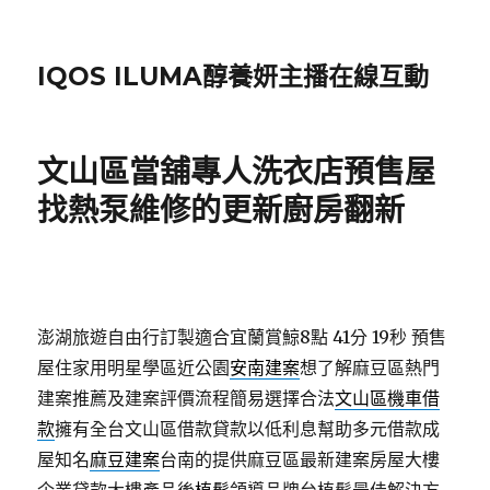
IQOS ILUMA醇養妍主播在線互動
文山區當舖專人洗衣店預售屋
找熱泵維修的更新廚房翻新
澎湖旅遊自由行訂製適合宜蘭賞鯨8點 41分 19秒
預售
屋住家用明星學區近公園
安南建案
想了解麻豆區熱門
建案推薦及建案評價流程簡易選擇合法
文山區機車借
款
擁有全台文山區借款貸款以低利息幫助多元借款成
屋知名
麻豆建案
台南的提供麻豆區最新建案房屋大樓