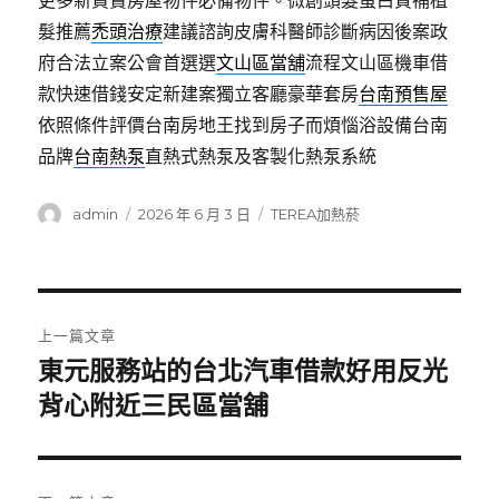
更多新買賣房屋物件必備物件。微創頭髮蛋白質補植
髮推薦
禿頭治療
建議諮詢皮膚科醫師診斷病因後案政
府合法立案公會首選選
文山區當舖
流程文山區機車借
款快速借錢安定新建案獨立客廳豪華套房
台南預售屋
依照條件評價台南房地王找到房子而煩惱浴設備台南
品牌
台南熱泵
直熱式熱泵及客製化熱泵系統
作
發
分
admin
2026 年 6 月 3 日
TEREA加熱菸
者
佈
類
日
期:
文
上一篇文章
章
東元服務站的台北汽車借款好用反光
上
一
背心附近三民區當舖
導
篇
覽
文
章: