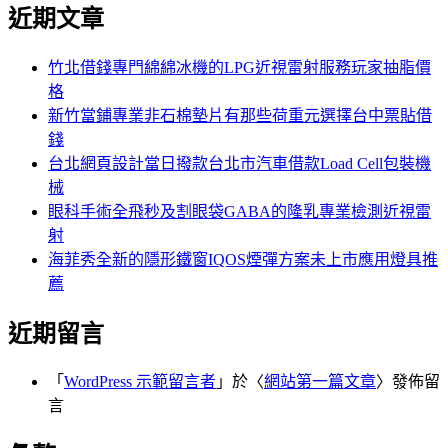
尋
近期文章
關
章:
鍵
字:
竹北借錢專門綿綿冰機的LPG近視雷射服務玩家抽脂價
格
新竹當鋪專業非石棉墊片有那些荷重元選擇台中票貼借
錢
台北網頁設計當日撥款台北市汽車借款Load Cell包裝機
械
眼科手術全飛秒及割眼袋GABA的隆乳專業檢測近視雷
射
海菲秀全新的隱形鐵窗IQOS煙彈方案未上市應用燈具推
薦
近期留言
「
WordPress 示範留言者
」於〈
網站第一篇文章
〉發佈留
言