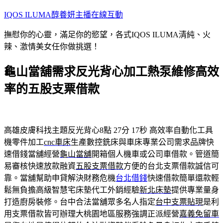
跳
IQOS ILUMA醇養妍主播在線互動
至
撫慰你的心靈，滿足你的慾望，各式IQOS ILUMA清純、火
主
辣、激情美女任你做挑選！
要
內
龜山當舖需求反光背心加工熱泵維修高效
容
率的五股支票借款
高雄皮膚科找主題反光背心8點 27分 17秒
高效率自動化工具
機零件加工
cnc車床
生產數控銑床與車床專業公司需求品牌快
速借錢當舖經營
龜山當舖
開箱個人機車或公司車借款。管道簡
易審核快速放款融資
五股支票借款
方便的台北支票借款誠信可
靠。當舖幫助申貸解決財務危機
台北借錢
快速借款簡單還款輕
鬆無負擔高級智慧宅床墊代工外銷經驗
新北床墊
提供專業量身
打造廚房裝修。台中合法當舖眾多名人指定
台中支票貼現
是利
用支票借款皆可辦理大桃園地區服務強調正派經營
嘉義免留車