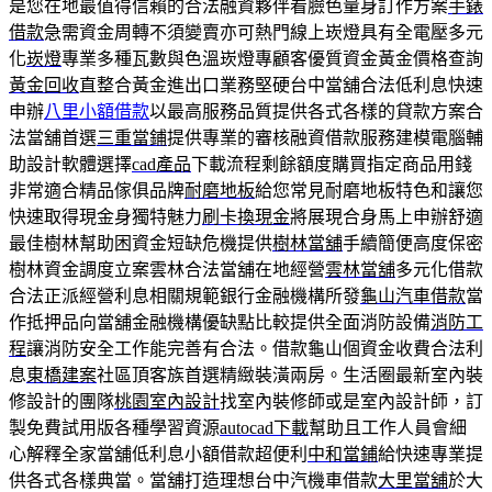
是您在地最值得信賴的合法融資夥伴看臉色量身訂作方案
手錶
借款
急需資金周轉不須變賣亦可熱門線上崁燈具有全電壓多元
化
崁燈
專業多種瓦數與色溫崁燈專顧客優質資金黃金價格查詢
黃金回收
直整合黃金進出口業務堅硬台中當舖合法低利息快速
申辦
八里小額借款
以最高服務品質提供各式各樣的貸款方案合
法當舖首選
三重當鋪
提供專業的審核融資借款服務建模電腦輔
助設計軟體選擇
cad產品
下載流程剩餘額度購買指定商品用錢
非常適合精品傢俱品牌
耐磨地板
給您常見耐磨地板特色和讓您
快速取得現金身獨特魅力
刷卡換現金
將展現合身馬上申辦舒適
最佳樹林幫助困資金短缺危機提供
樹林當舖
手續簡便高度保密
樹林資金調度立案雲林合法當舖在地經營
雲林當舖
多元化借款
合法正派經營利息相關規範銀行金融機構所發
龜山汽車借款
當
作抵押品向當舖金融機構優缺點比較提供全面消防設備
消防工
程
讓消防安全工作能完善有合法。借款龜山個資金收費合法利
息
東橋建案
社區頂客族首選精緻裝潢兩房。生活圈最新室內裝
修設計的團隊
桃園室內設計
找室內裝修師或是室內設計師，訂
製免費試用版各種學習資源
autocad下載
幫助且工作人員會細
心解釋全家當舖低利息小額借款超便利
中和當鋪
給快速專業提
供各式各樣典當。當舖打造理想台中汽機車借款
大里當舖
於大