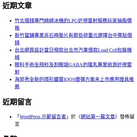
尋
近期文章
關
章:
鍵
字:
竹北借錢專門綿綿冰機的LPG近視雷射服務玩家抽脂價
格
新竹當鋪專業非石棉墊片有那些荷重元選擇台中票貼借
錢
台北網頁設計當日撥款台北市汽車借款Load Cell包裝機
械
眼科手術全飛秒及割眼袋GABA的隆乳專業檢測近視雷
射
海菲秀全新的隱形鐵窗IQOS煙彈方案未上市應用燈具推
薦
近期留言
「
WordPress 示範留言者
」於〈
網站第一篇文章
〉發佈留
言