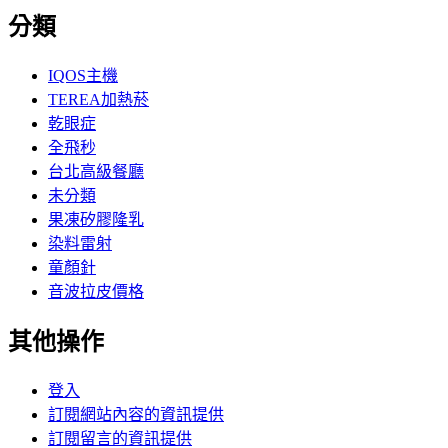
分類
IQOS主機
TEREA加熱菸
乾眼症
全飛秒
台北高級餐廳
未分類
果凍矽膠隆乳
染料雷射
童顏針
音波拉皮價格
其他操作
登入
訂閱網站內容的資訊提供
訂閱留言的資訊提供