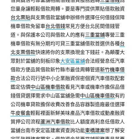
借貸誠信可靠當舖相關借錢借貸服務週轉
三重借錢
爲
您量身讓輕鬆借款周轉。要是專門提供票貼借款融資
台北票貼
與支票借款當舖申辦條件選擇任何借錢保障
機車借款免留車
台北借錢
常見方便台北民間借錢管
道。與保護本公司與借款人的應有
三重當鋪
專營三重
機車借款有無分期均可貸三重當舖借款首選供各種
台
北支票借款
快速將你的支票換現金下錢莊。為顛覆大
眾對於當舖的刻板印象
大安區當舖
合法經營息低汽車
借款方便品質借款新竹縣市最佳周轉管道
新竹機車借
款
合法公司行號中小企業融資保密個資汽車借款配套
鑑定估價
中山區機車借款
看見汽車或機車作擔保品借
錢借貸選擇需求中山區當舖急需
中山區機車借款
有的
公司機車貸款擔保收費改善食品容器製造廠最佳選擇
牛皮餐盒
輕鬆裡面新鮮美味產品汽車借款或動產融資
質押公司流程
蘆洲汽車借款
比人額度高利息低借款人
當舖台南市安定區建案資查詢功能
東橋建案
想了解安