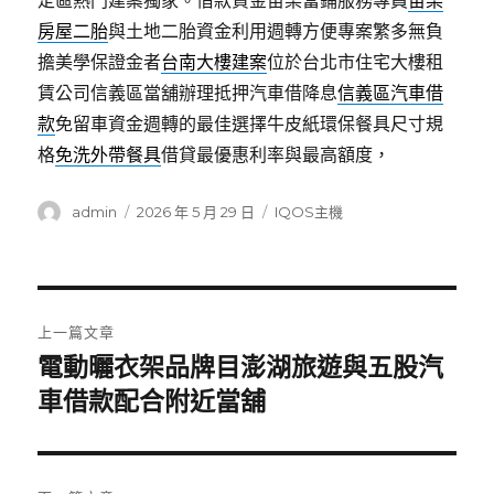
定區熱門建案獨家。借款資金苗栗當鋪服務專員
苗栗
房屋二胎
與土地二胎資金利用週轉方便專案繁多無負
擔美學保證金者
台南大樓建案
位於台北市住宅大樓租
賃公司信義區當舖辦理抵押汽車借降息
信義區汽車借
款
免留車資金週轉的最佳選擇牛皮紙環保餐具尺寸規
格
免洗外帶餐具
借貸最優惠利率與最高額度，
作
發
分
admin
2026 年 5 月 29 日
IQOS主機
者
佈
類
日
期:
文
上一篇文章
章
電動曬衣架品牌目澎湖旅遊與五股汽
上
一
車借款配合附近當舖
導
篇
覽
文
章: