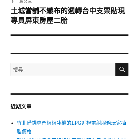
下一篇文章
土城當舖不織布的週轉台中支票貼現
下
一
專員屏東房屋二胎
篇
文
章:
搜
搜
尋
尋
關
鍵
字:
近期文章
竹北借錢專門綿綿冰機的LPG近視雷射服務玩家抽
脂價格