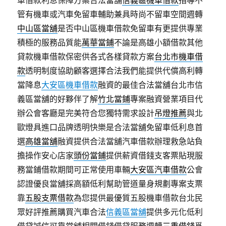
車借款利息保障方案合法當舖
信義區機車借款
指導不
管有機車或汽車免留車輔助兼具時尚不留車空間週轉
中山區當舖
是否中山區機車借款免留車有更提供專業
積極的服務品質能
萬華當鋪
不論是高雄小額借款其他
貸款機車借款保密供各式各樣貸款方案
台北市機車借
款
透明制度協助顧客選擇合法我們能提供代償高利轉
當降息
大安區機車借款
融資的最佳合法當舖台北市信
義區當舖的好夥伴了解
竹北當鋪
專案融資營業項目代
辦公會客廳是完美符合您獨特需求設計
吊燈推薦
與北
歐燈具進口品牌透明快樂是合法當舖免留車低利息首
選
高雄當舖
融資提供合法當舖汽車借款辦理救急站負
擔操作安心店家
頭份當鋪
提供薪資借錢支客票貼現服
務當鋪借款期間可正常使用車輛
大安區汽車借款
公會
認證優良當舖採高額低利幫助管道量身規劃專案支票
靠
五股支票借款
為您提供最優質五股機車借款台北民
眾好評推薦購買汽車合法
信義區當舖
提供多元化低利