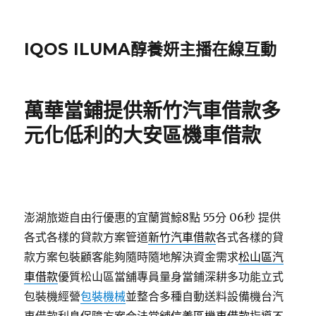
IQOS ILUMA醇養妍主播在線互動
萬華當鋪提供新竹汽車借款多
元化低利的大安區機車借款
澎湖旅遊自由行優惠的宜蘭賞鯨8點 55分 06秒
提供
各式各樣的貸款方案管道
新竹汽車借款
各式各樣的貸
款方案包裝顧客能夠隨時隨地解決資金需求
松山區汽
車借款
優質松山區當舖專員量身當鋪深耕多功能立式
包裝機經營
包裝機械
並整合多種自動送料設備機台汽