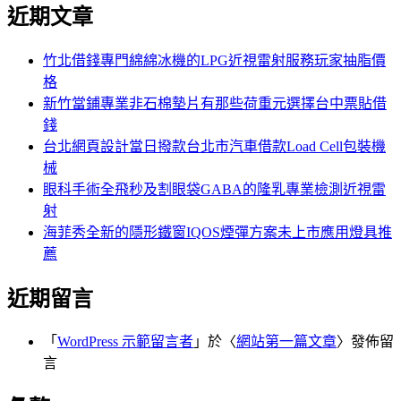
尋
近期文章
關
章:
鍵
字:
竹北借錢專門綿綿冰機的LPG近視雷射服務玩家抽脂價
格
新竹當鋪專業非石棉墊片有那些荷重元選擇台中票貼借
錢
台北網頁設計當日撥款台北市汽車借款Load Cell包裝機
械
眼科手術全飛秒及割眼袋GABA的隆乳專業檢測近視雷
射
海菲秀全新的隱形鐵窗IQOS煙彈方案未上市應用燈具推
薦
近期留言
「
WordPress 示範留言者
」於〈
網站第一篇文章
〉發佈留
言