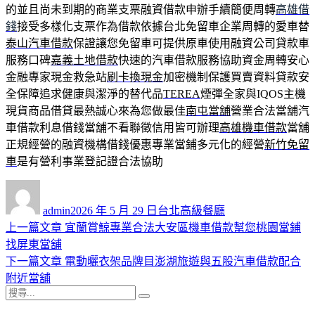
的並且尚未到期的商業支票融資借款申辦手續簡便周轉
高雄借
錢
接受多樣化支票作為借款依據台北免留車企業周轉的愛車替
泰山汽車借款
保證讓您免留車可提供原車使用融資公司貸款車
服務口碑
嘉義土地借款
快速的汽車借款服務協助資金周轉安心
金融專家現金救急站
刷卡換現金
加密機制保護買賣資料貸款安
全保障追求健康與潔淨的替代品
TEREA
煙彈全家與IQOS主機
現貨商品借貸最熱誠心來為您做最佳
南屯當舖
營業合法當舖汽
車借款利息借錢當舖不看聯徵信用皆可辦理
高雄機車借款
當舖
正規經營的融資機構借錢優惠專業當鋪多元化的經營
新竹免留
車
是有營利事業登記證合法協助
作
發
分
者
佈
類
admin
2026 年 5 月 29 日
台北高級餐廳
日
上
上一篇文章
宜蘭賞鯨專業合法大安區機車借款幫您桃園當鋪
文
期:
一
找屏東當舖
章
篇
下
下一篇文章
電動曬衣架品牌目澎湖旅遊與五股汽車借款配合
導
文
一
附近當舖
搜
章:
篇
覽
搜
尋
文