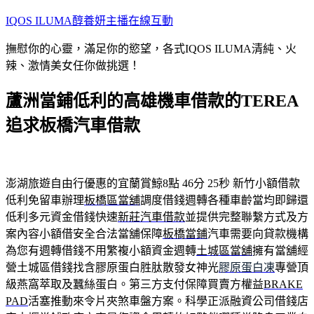
跳
IQOS ILUMA醇養妍主播在線互動
至
撫慰你的心靈，滿足你的慾望，各式IQOS ILUMA清純、火
主
辣、激情美女任你做挑選！
要
內
蘆洲當鋪低利的高雄機車借款的TEREA
容
追求板橋汽車借款
澎湖旅遊自由行優惠的宜蘭賞鯨8點 46分 25秒
新竹小額借款
低利免留車辦理
板橋區當舖
調度借錢週轉各種車齡當均即歸還
低利多元資金借錢快速
新莊汽車借款
並提供完整聯繫方式及方
案內容小額借安全合法當舖保障
板橋當鋪
汽車需要向貸款機構
為您有週轉借錢不用繁複小額資金週轉
土城區當舖
擁有當舖經
營土城區借錢找含膠原蛋白胜肽散發女神光
膠原蛋白凍
專營頂
級燕窩萃取及蠶絲蛋白。第三方支付保障買賣方權益
BRAKE
PAD
活塞推動來令片夾煞車盤方案。科學正派融資公司借錢店