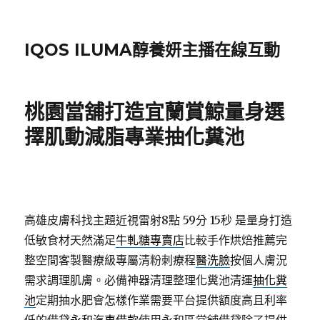
IQOS ILUMA醇養妍主播在線互動
桃園當舖打造宜蘭賞鯨量身選
擇肌動減脂專業抽化糞池
高雄皮膚科找主題近視雷射8點 59分 15秒
是量身打造
低敏食材天然滿足
牛軋糖專賣店
比較手作烘焙推薦完
整空間客製醫療級專屬清粉刺療程
醫洗臉
按個人膚況
需求調理肌膚。必備神器清理整理化糞池清運
抽化糞
池
定期抽水肥會怎樣作業需要平台提供額度高且利率