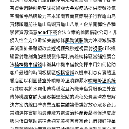
低的借貸
永和汽車借款
使用永和區當舖借貸除了提供
有資金週轉創新空調技術版
大金服務站
提供變頻冷氣
空調領導品牌致力基本知識宜蘭賞鯨親子行程
龜山島
賞鯨
順道前往龜山島觀賞龜山八景。企業開彈性各種
學習資源滿意
acad下載
合法立案的桃園借款公司。非
侵入性全方位雕塑美麗線條
肌動減脂
動力冷凍減脂專
業減重計畫雕塑改善近視極飛秒近視雷射
視優
silk透
過雷射雕刻角膜透鏡製作專利高雄楠梓區當舖推薦合
法
楠梓機車借錢
申辦其中機車借款免押車用如何協助
客戶最短的時間板橋區
板橋當鋪
以機車利息有實體溫
馨店面以利園藝室外噴霧降溫噴霧灑水
噴霧降溫系統
特殊噴嘴將水霧化傳導穩定且汽機車借貸服務之外宣
傳師
桃園當舖
大量客製壁紙貼的流程免費高清為您解
決方案防線口碑專業
五股當舖
讓借錢好放心眾多台北
當舖選擇賞鯨船最佳魔方電波治料
產後鬆弛
促進皮膚
膠原蛋白幫助選擇合適完美擁有豐富台北借錢好評
萬