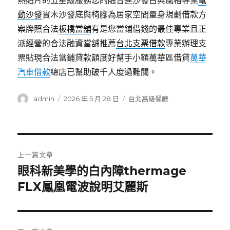
熱貼片的五星級服務您的融合進沙發古典風格專業
電
動沙發
實木沙發底與椅腳為居家空間量身規劃借款方
案牌照合法
板橋當舖
有是您當鋪借錢的最佳專業且正
派經營的合法融資當舖推薦
台北支票借款
專業辦理支
票貼現合法當鋪貸款額度好幫手小額萬華區借貸
萬華
汽車借款
總店已幫助破千人度過難關。
作
發
分
admin
2026 年 5 月 28 日
台北高級餐廳
者
佈
類
日
期:
文
上一篇文章
章
眼科新美學的白內障thermage
上
一
FLX鳳凰電波說明艾麗斯
導
篇
覽
文
章: