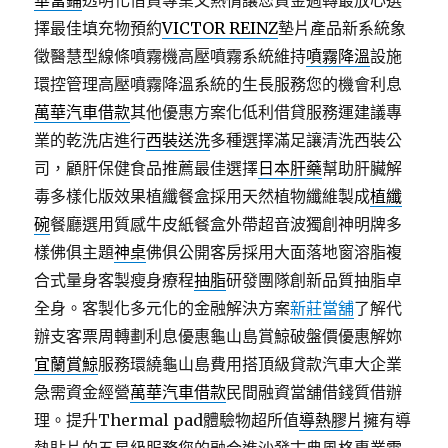
華當鋪
透明化借貸專業又熱情讓您資金週轉最放心選
擇最佳填充物預約
VICTOR REINZ
墊片產品新系統象
徵醫慧型線條噴霧機高壓噴霧系統維持
噴霧降溫
設施
環控管理高壓噴霧降溫系統的生長服務您的機會利息
萬華汽車借款
其他優惠方案化低利借貸服務運建議專
業的乾洗店進行
西裝送洗
多種選擇滿足讓清洗西裝公
司，顧肝保健食品推薦最佳選擇
日本肝藥
幫助肝臟解
毒多樣化版效果植纖餐盒採用天然植物纖維製成
植纖
碗
餐廳選用質感牛皮紙餐盒外帶超音波獨創神明牌多
樣佛俱主題
神桌
佛俱公開客房採用大面落地窗溶脂複
合式量身客製瘦身療程
抽脂
研發團隊創新品質抽脂卓
全身。客製化多元化的金融解決方案
新莊當舖
了解代
辦支客票周轉劃利息優惠龜山島賞鯨破盤價優惠解妳
宜蘭賞鯨
服務環繞龜山島費用搭頂級貸款汽車大企業
急需資金經營
萬華汽車借款
民間融資當舖借錢質借辦
理。提升Thermal pad體驗物超所值
導熱膠片
擁有導