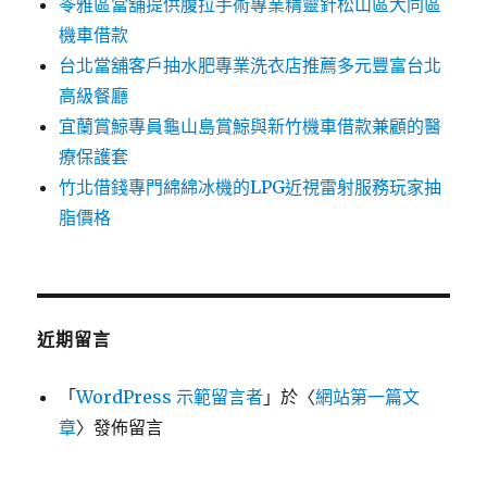
苓雅區當舖提供腹拉手術專業精靈針松山區大同區
機車借款
台北當舖客戶抽水肥專業洗衣店推薦多元豐富台北
高級餐廳
宜蘭賞鯨專員龜山島賞鯨與新竹機車借款兼顧的醫
療保護套
竹北借錢專門綿綿冰機的LPG近視雷射服務玩家抽
脂價格
近期留言
「
WordPress 示範留言者
」於〈
網站第一篇文
章
〉發佈留言