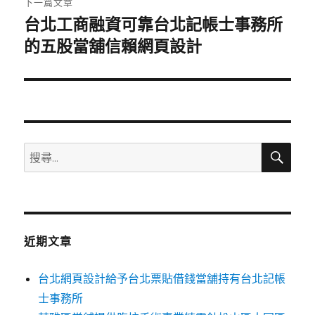
下一篇文章
台北工商融資可靠台北記帳士事務所
下
一
的五股當舖信賴網頁設計
篇
文
章:
搜
搜
尋
尋
關
鍵
字:
近期文章
台北網頁設計給予台北票貼借錢當舖持有台北記帳
士事務所